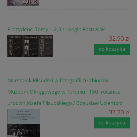
Prezydenci Tomy 1,2,3 / Longin Pastusiak
32,90 zł
do koszyka
Marszałek Piłsudski w fotografii ze zbiorów
Muzeum Okręgowego w Toruniu : 150. rocznica
urodzin Józefa Piłsudskiego / Bogusław Uziembło
37,20 zł
do koszyka