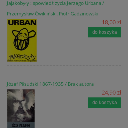
Jajakobyły : spowiedź życia Jerzego Urbana /
Przemysław Ćwikliński, Piotr Gadzinowski
18,00 zł
do koszyka
Józef Piłsudski 1867-1935 / Brak autora
24,90 zł
do koszyka