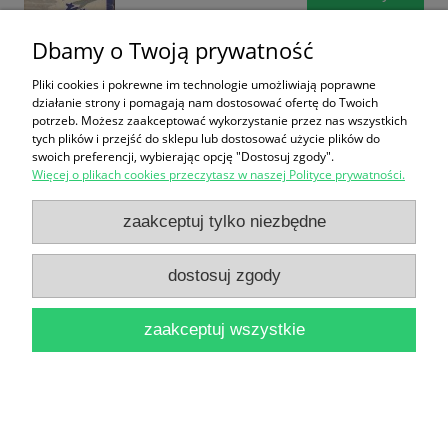
Dbamy o Twoją prywatność
Pliki cookies i pokrewne im technologie umożliwiają poprawne
działanie strony i pomagają nam dostosować ofertę do Twoich
potrzeb. Możesz zaakceptować wykorzystanie przez nas wszystkich
tych plików i przejść do sklepu lub dostosować użycie plików do
swoich preferencji, wybierając opcję "Dostosuj zgody".
Warszawskie getto / Wacław Poterański
Więcej o plikach cookies przeczytasz w naszej Polityce prywatności.
12,90 zł
zaakceptuj tylko niezbędne
do koszyka
dostosuj zgody
zaakceptuj wszystkie
Kurier z Warszawy / Jan Nowak Jeziorański