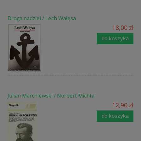
Droga nadziei / Lech Wałęsa
18,00 zł
do koszyka
Julian Marchlewski / Norbert Michta
12,90 zł
do koszyka