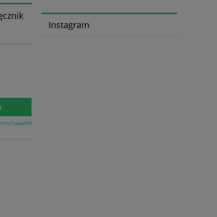
ęcznik
Instagram
a
przechowalni