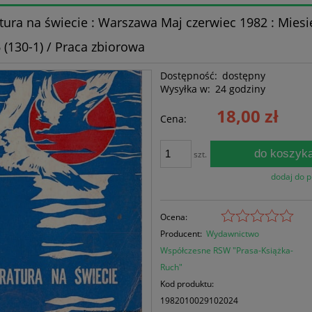
atura na świecie : Warszawa Maj czerwiec 1982 : Miesi
6 (130-1) / Praca zbiorowa
Dostępność:
dostępny
Wysyłka w:
24 godziny
18,00 zł
Cena:
do koszyk
szt.
dodaj do 
Ocena:
Producent:
Wydawnictwo
Współczesne RSW "Prasa-Książka-
Ruch"
Kod produktu:
1982010029102024