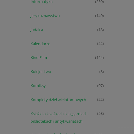
Informatyka
(250)
Językoznawstwo
(140)
Judaica
(18)
Kalendarze
(22)
Kino Film
(124)
Kolejnictwo
(8)
Komiksy
(97)
Komplety dzieł wielotomowych
(22)
Książki o książkach, księgarniach,
(58)
bibliotekach i antykwariatach