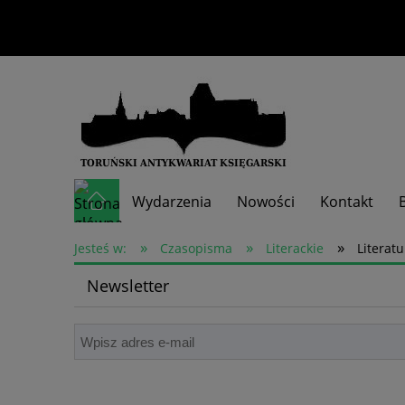
Wydarzenia
Nowości
Kontakt
»
»
»
Skup książek
Jesteś w:
Czasopisma
Literackie
Literat
Newsletter