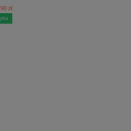
90 zł
zyka