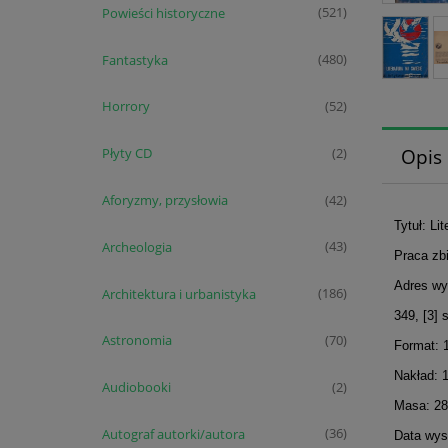
Powieści historyczne
(521)
Fantastyka
(480)
Horrory
(52)
Opis
Płyty CD
(2)
Aforyzmy, przysłowia
(42)
Tytuł: Li
Archeologia
(43)
Praca zb
Adres wy
Architektura i urbanistyka
(186)
349, [3] 
Astronomia
(70)
Format: 
Nakład: 
Audiobooki
(2)
Masa: 28
Autograf autorki/autora
(36)
Data wyst