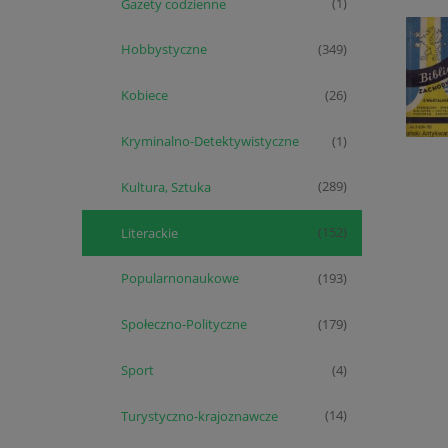
Gazety codzienne
(1)
Hobbystyczne
(349)
Kobiece
(26)
Kryminalno-Detektywistyczne
(1)
Kultura, Sztuka
(289)
Literackie
(152)
Popularnonaukowe
(193)
Społeczno-Polityczne
(179)
Sport
(4)
Turystyczno-krajoznawcze
(14)