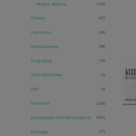
Wojsko, Militaria
(155)
Chemia
(97)
Cracoviana
(39)
Dziennikarstwo
(38)
Drugi obieg
(16)
Druki bibliofilskie
(5)
DVD
(9)
Ekonomia
(238)
Encyklopedie Słowniki Leksykony
(902)
Etnologia
(77)