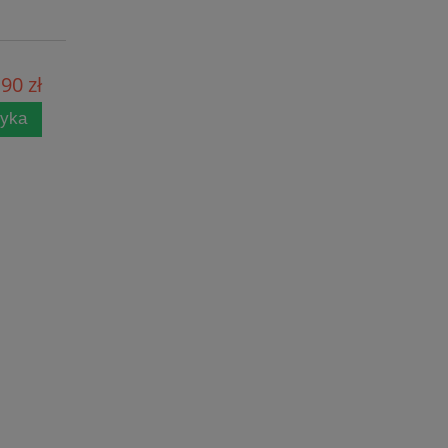
90 zł
zyka