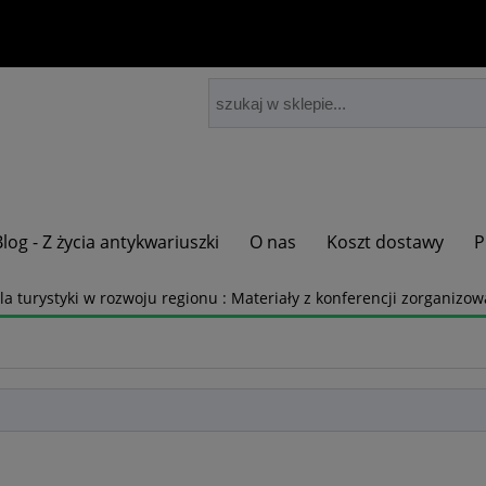
Blog - Z życia antykwariuszki
O nas
Koszt dostawy
P
la turystyki w rozwoju regionu : Materiały z konferencji zorganiz