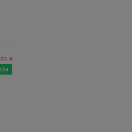
90 zł
zyka