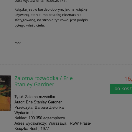
Data wystawienia: 16.09.2017 r.
Książka jest w bardzo dobrym, jak na książkę
używaną, stanie, ma okładkę nieznacznie
sfatygowaną, na stronie tytułowej jest podpis
byłego właściciela.
mar
Zalotna rozwódka / Erle
16,
Stanley Gardner
do kos
Tytuł: Zalotna rozwódka
Autor: Erle Stanley Gardner
Przełożyła: Barbara Zielonka
Wydanie: I
Nakład: 100 350 egzemplarzy
Adres wydawniczy: Warszawa : RSW Prasa-
Książka-Ruch, 1977