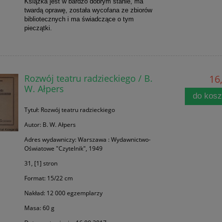
Książka jest w bardzo dobrym stanie, ma
twardą oprawę, została wycofana ze zbiorów
bibliotecznych i ma świadczące o tym
pieczątki.
Rozwój teatru radzieckiego / B.
16,
W. Ałpers
do kos
Tytuł: Rozwój teatru radzieckiego
Autor: B. W. Ałpers
Adres wydawniczy: Warszawa : Wydawnictwo-
Oświatowe "Czytelnik", 1949
31, [1] stron
Format: 15/22 cm
Nakład: 12 000 egzemplarzy
Masa: 60 g