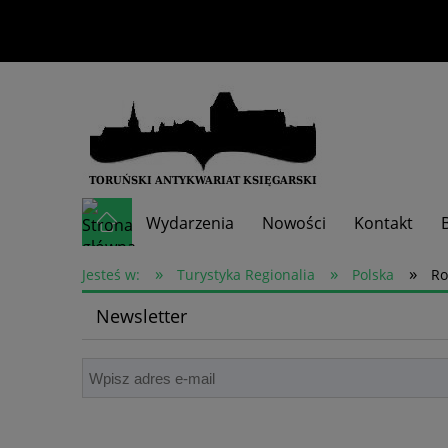
Wydarzenia
Nowości
Kontakt
»
»
»
Skup książek
Jesteś w:
Turystyka Regionalia
Polska
Ro
Newsletter