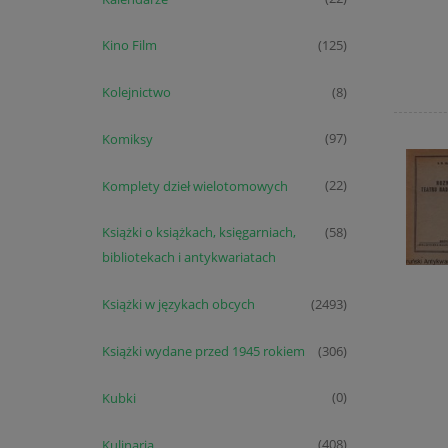
Kino Film
(125)
Kolejnictwo
(8)
Komiksy
(97)
Komplety dzieł wielotomowych
(22)
Książki o książkach, księgarniach,
(58)
bibliotekach i antykwariatach
Książki w językach obcych
(2493)
Książki wydane przed 1945 rokiem
(306)
Kubki
(0)
Kulinaria
(408)