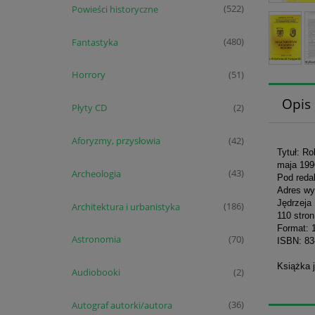
Powieści historyczne
(522)
Fantastyka
(480)
Horrory
(51)
Opis
Płyty CD
(2)
Aforyzmy, przysłowia
(42)
Tytuł: Ro
maja 199
Archeologia
(43)
Pod reda
Adres wy
Jędrzeja
Architektura i urbanistyka
(186)
110 stron
Format: 
Astronomia
(70)
ISBN: 83
Książka 
Audiobooki
(2)
Autograf autorki/autora
(36)