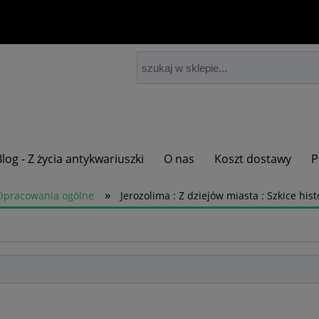
Blog - Z życia antykwariuszki
O nas
Koszt dostawy
P
»
Opracowania ogólne
Jerozolima : Z dziejów miasta : Szkice his