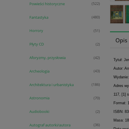
Powieści historyczne
(522)
Fantastyka
(480)
Horrory
(51)
Opis
Płyty CD
(2)
Aforyzmy, przysłowia
(42)
Tytuł: Je
Autor: An
Archeologia
(43)
Wydanie:
Architektura i urbanistyka
(186)
Adres wy
117, [1] 
Astronomia
(70)
Format: 
Audiobooki
(2)
ISBN: 8
Masa: 18
Autograf autorki/autora
(36)
Data wyst