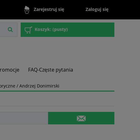
Zaloguj się
Zarejestruj się
Koszyk:
(pusty)
romocje
FAQ-Częste pytania
toryczne / Andrzej Donimirski