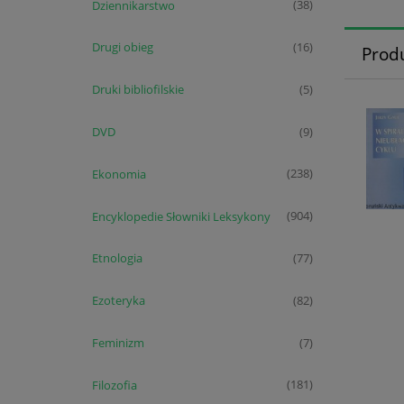
Dziennikarstwo
(38)
Drugi obieg
(16)
Prod
Druki bibliofilskie
(5)
DVD
(9)
Ekonomia
(238)
Encyklopedie Słowniki Leksykony
(904)
Etnologia
(77)
Ezoteryka
(82)
Feminizm
(7)
Filozofia
(181)