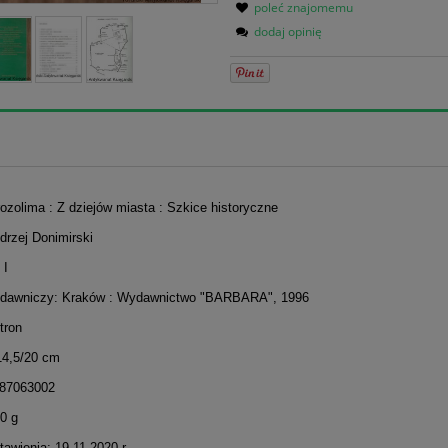
poleć znajomemu
dodaj opinię
rozolima : Z dziejów miasta : Szkice historyczne
drzej Donimirski
 I
dawniczy: Kraków : Wydawnictwo "BARBARA", 1996
stron
14,5/20 cm
387063002
0 g
awienia: 19.11.2020 r.