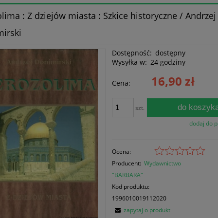
olima : Z dziejów miasta : Szkice historyczne / Andrzej
irski
Dostępność:
dostępny
Wysyłka w:
24 godziny
16,90 zł
Cena:
do koszyk
szt.
dodaj do 
Ocena:
Producent:
Wydawnictwo
"BARBARA"
Kod produktu:
1996010019112020
zapytaj o produkt