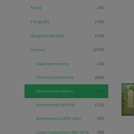
Fizyka
(45)
Fotografia
(165)
Geografia Geologia
(339)
Historia
(2418)
Nauki pomocnicze
(20)
Historia powszechna
(966)
Opracowania ogólne
(318)
Starożytność (do 476)
(125)
Średniowiecze (476-1492)
(60)
Czasy nowożytne (1492-1815)
(96)