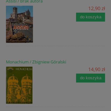
Assisi / Brak autora
12,90 zł
do koszyka
Monachium / Zbigniew Góralski
14,90 zł
do koszyka