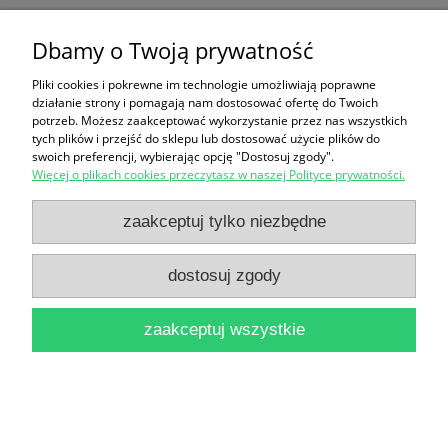
Rzym i Watykan / Cinzia Valigi
20,00 zł
Dbamy o Twoją prywatność
do koszyka
Pliki cookies i pokrewne im technologie umożliwiają poprawne
działanie strony i pomagają nam dostosować ofertę do Twoich
potrzeb. Możesz zaakceptować wykorzystanie przez nas wszystkich
tych plików i przejść do sklepu lub dostosować użycie plików do
swoich preferencji, wybierając opcję "Dostosuj zgody".
Więcej o plikach cookies przeczytasz w naszej Polityce prywatności.
zaakceptuj tylko niezbędne
Lublin / Włodzimierz Wójcikowski
dostosuj zgody
12,90 zł
do koszyka
zaakceptuj wszystkie