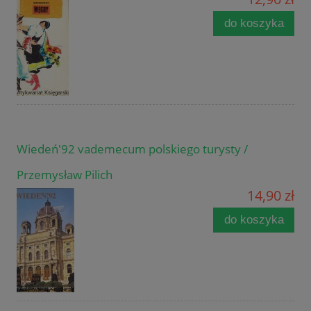
do koszyka
Wiedeń'92 vademecum polskiego turysty /
Przemysław Pilich
14,90 zł
do koszyka