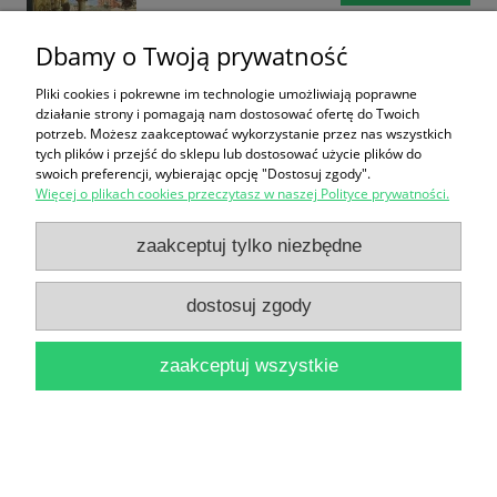
Dbamy o Twoją prywatność
Pliki cookies i pokrewne im technologie umożliwiają poprawne
działanie strony i pomagają nam dostosować ofertę do Twoich
potrzeb. Możesz zaakceptować wykorzystanie przez nas wszystkich
tych plików i przejść do sklepu lub dostosować użycie plików do
swoich preferencji, wybierając opcję "Dostosuj zgody".
Kętrzyn i okolice : Informator turystyczne / Andrzej
Więcej o plikach cookies przeczytasz w naszej Polityce prywatności.
Małecki
zaakceptuj tylko niezbędne
14,90 zł
do koszyka
dostosuj zgody
zaakceptuj wszystkie