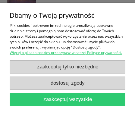
Dbamy o Twoją prywatność
Pliki cookies i pokrewne im technologie umożliwiają poprawne
działanie strony i pomagają nam dostosować ofertę do Twoich
potrzeb. Możesz zaakceptować wykorzystanie przez nas wszystkich
Reader's Digest poleca dobry kryminał: 1. Rój /
tych plików i przejść do sklepu lub dostosować użycie plików do
swoich preferencji, wybierając opcję "Dostosuj zgody".
Michael Crichton, 2. Milionerzy / Brad Meltzer, 3.
Więcej o plikach cookies przeczytasz w naszej Polityce prywatności.
Wyspa zapomnienia / Dennis Lehane
zaakceptuj tylko niezbędne
14,90 zł
do koszyka
dostosuj zgody
zaakceptuj wszystkie