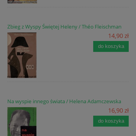
Zbieg z Wyspy Świętej Heleny / Théo Fleischman
14,90 zł
do koszyka
Na wyspie innego świata / Helena Adamczewska
16,90 zł
do koszyka