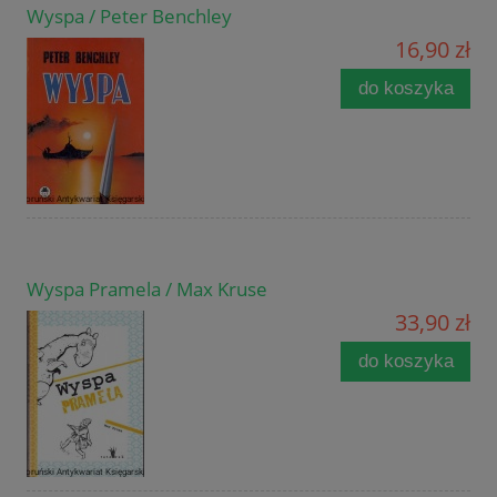
Wyspa / Peter Benchley
16,90 zł
do koszyka
Wyspa Pramela / Max Kruse
33,90 zł
do koszyka