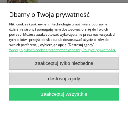
Dbamy o Twoją prywatność
Pliki cookies i pokrewne im technologie umożliwiają poprawne
działanie strony i pomagają nam dostosować ofertę do Twoich
Mieszkaniec puszczy / Maria Julia Zaleska
potrzeb. Możesz zaakceptować wykorzystanie przez nas wszystkich
tych plików i przejść do sklepu lub dostosować użycie plików do
14,90 zł
swoich preferencji, wybierając opcję "Dostosuj zgody".
Więcej o plikach cookies przeczytasz w naszej Polityce prywatności.
do koszyka
zaakceptuj tylko niezbędne
dostosuj zgody
zaakceptuj wszystkie
Kamienna pułapka / Krzysztof Petek
16,90 zł
do koszyka