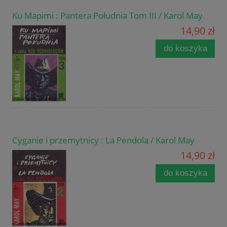
Ku Mapimi : Pantera Południa Tom III / Karol May
14,90 zł
do koszyka
Cyganie i przemytnicy : La Pendola / Karol May
14,90 zł
do koszyka