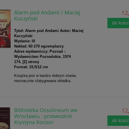
Alarm pod Andami / Maciej
12,
Kuczyński
do kos
Tytuł: Alarm pod Andami Autor: Maciej
Kuczyński
Wydanie: III
Nakład: 60 270 egzemplarzy
Adres wydawniczy: Poznań :
Wydawnictwo Poznańskie, 1974
174, [2] strony
Format: 19,5/12 cm
Książka jest w bardzo dobrym stanie,
nieznacznie sfatygowana okładka.
Biblioteka Ossolineum we
12,
Wrocławiu : przewodnik
do kos
Krystyna Korzon