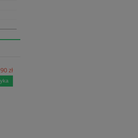
90 zł
zyka