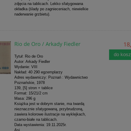
zdjęcia na tablicach. Lekko sfatygowana
okładka (ślady po zagnieceniach, niewielkie
naderwanie grzbietu).
Rio de Oro / Arkady Fiedler
18,
do kos
Tytuł: Rio de Oro
Autor: Arkady Fiedler
Wydanie: VIII
Nakład: 40 290 egzemplarzy
Adres wydawniczy: Poznań : Wydawnictwo
Poznańskie, 1978
139, [5] stron + tablice
Format: 15/21/2 cm
Masa: 296 g
Książka jest w dobrym stanie, ma twardą
nieznacznie sfatygowaną, przybrudzoną,
zawiera kolorowe ilustracje na wyklejkach,
czarno-białe na tablicach.
Data wystawienia: 19.11.2025r.
Asi