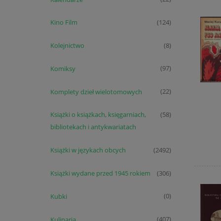
Kino Film
(124)
Kolejnictwo
(8)
Komiksy
(97)
Komplety dzieł wielotomowych
(22)
Książki o książkach, księgarniach,
(58)
bibliotekach i antykwariatach
Książki w językach obcych
(2492)
Książki wydane przed 1945 rokiem
(306)
Kubki
(0)
Kulinaria
(407)