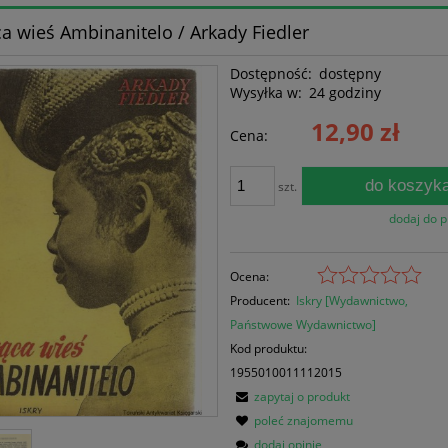
a wieś Ambinanitelo / Arkady Fiedler
Dostępność:
dostępny
Wysyłka w:
24 godziny
12,90 zł
Cena:
do koszyk
szt.
dodaj do 
Ocena:
Producent:
Iskry [Wydawnictwo,
Państwowe Wydawnictwo]
Kod produktu:
1955010011112015
zapytaj o produkt
poleć znajomemu
dodaj opinię