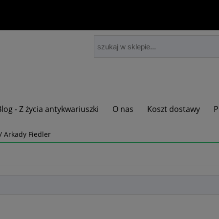
Blog - Z życia antykwariuszki
O nas
Koszt dostawy
P
 Arkady Fiedler