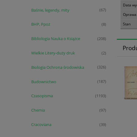
Data wy
Baśnie, legendy, mity
(67)
Oprawa
Stan
BHP, Ppoż
(8)
Bibliologia Nauka o Książce
(208)
Prod
Wielkie Litery-duży druk
(2)
Biologia Ochrona środowiska
(326)
Budownictwo
(187)
Czasopisma
(1193)
Chemia
(97)
Cracoviana
(39)