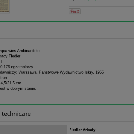
rąca wieś Ambinanitelo
kady Fiedler
II
50 176 egzemplarzy
dawniczy: Warszawa, Państwowe Wydawnictwo Iskry, 1955
stron
14,5/21,5 cm
jest w dobrym stanie.
 techniczne
Fiedler Arkady