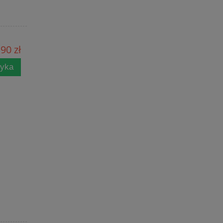
90 zł
zyka