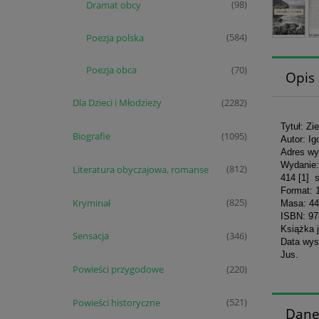
Dramat obcy
(98)
Poezja polska
(584)
Poezja obca
(70)
Opis
Dla Dzieci i Młodzieży
(2282)
Tytuł: Z
Biografie
(1095)
Autor: I
Adres wy
Wydanie:
Literatura obyczajowa, romanse
(812)
414 [1] s
Format: 
Kryminał
(825)
Masa: 44
ISBN: 9
Książka 
Sensacja
(346)
Data wys
Jus.
Powieści przygodowe
(220)
Powieści historyczne
(521)
Dane