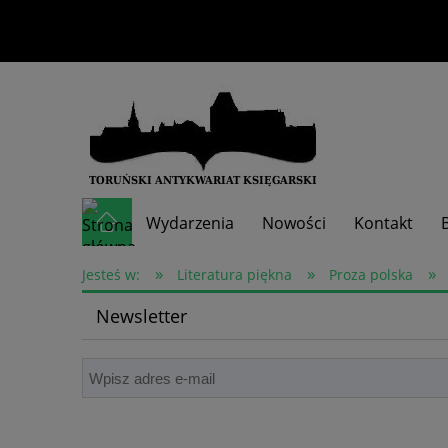
Wydarzenia
Nowości
Kontakt
»
»
»
Skup książek
Jesteś w:
Literatura piękna
Proza polska
Newsletter