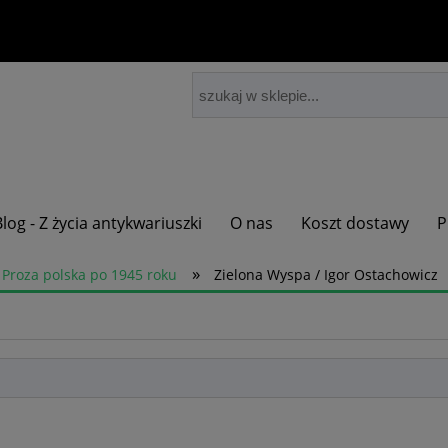
Blog - Z życia antykwariuszki
O nas
Koszt dostawy
P
»
Proza polska po 1945 roku
Zielona Wyspa / Igor Ostachowicz