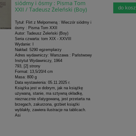
siódmy i ósmy : Pisma Tom
do kos
XXII / Tadeusz Żeleński (Boy)
Tytuł: Flirt z Melpomeną : Wieczór siódmy i
ósmy : Pisma Tom XXII
Autor: Tadeusz Żeleński (Boy)
Seria czwarta: tom XIX - XXVIII
Wydanie: I
Nakład: 5290 egzemplarzy
Adres wydawniczy: Warszawa : Państwowy
Instytut Wydawniczy, 1964
793, [2] strony
Format: 13,5/20/4 cm
Masa: 800 g
Data wystawienia: 05.11.2025 r.
Książka jest w dobrym, jak na książkę
używaną, stanie, ma sztywną okładkę,
nieznacznie sfatygowaną, jest przetarta na
brzegach, zakurzona, grzbiet książki
wyblakły, zawiera ilustracje na tablicach.
Asi