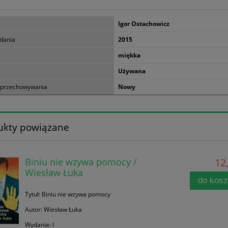
Igor Ostachowicz
dania
2015
miękka
Używana
 przechowywania
Nowy
ukty powiązane
Biniu nie wzywa pomocy /
12,
Wiesław Łuka
do kos
Tytuł: Biniu nie wzywa pomocy
Autor: Wiesław Łuka
Wydanie: I