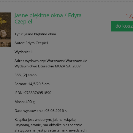
Jasne błękitne okna / Edyta
17,
Czepiel
do kos
Tytuł: Jasne błękitne okna
Autor: Edyta Czepiel
Wydanie: II
Adres wydawniczy: Warszawa: Warszawskie
Wydawnictwo Literackie MUZA SA, 2007
366, [2] stron
Format: 14,5/20,5 cm
ISBN: 9788374951890
Masa: 490 g
Data wystawienia: 03.08.2016 r.
Książka jest w dobrym, jak na książkę
używaną, stanie, ma okładkę nieznacznie
sfatygowaną, jest przetarta na krawędziach.