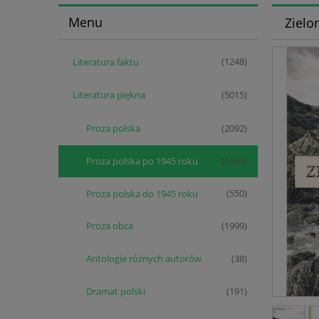
Menu
Zielo
Literatura faktu
(1248)
Literatura piękna
(5015)
Proza polska
(2092)
Proza polska po 1945 roku
(1545)
Proza polska do 1945 roku
(550)
Proza obca
(1999)
Antologie różnych autorów
(38)
Dramat polski
(191)