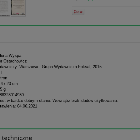
ielona Wyspa
gor Ostachowicz
dawniczy: Warszawa : Grupa Wydawnicza Foksal, 2015
 I
tron
14 / 20 cm
5 g
788328014930
jest w bardzo dobrym stanie. Wewnątrz brak sladów użytkowania.
tawienia: 04.06.2021
 techniczne