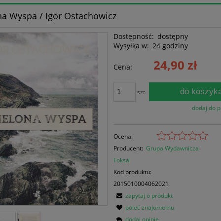
na Wyspa / Igor Ostachowicz
Dostępność:
dostępny
Wysyłka w:
24 godziny
24,90 zł
Cena:
do koszyk
szt.
dodaj do 
Ocena:
Producent:
Grupa Wydawnicza
Foksal
Kod produktu:
2015010004062021
zapytaj o produkt
poleć znajomemu
dodaj opinię