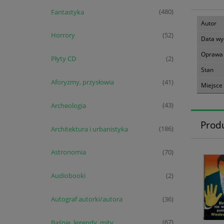
Fantastyka
(480)
Autor
Horrory
(52)
Data wy
Oprawa
Płyty CD
(2)
Stan
Aforyzmy, przysłowia
(41)
Miejsce
Archeologia
(43)
Prod
Architektura i urbanistyka
(186)
Astronomia
(70)
Audiobooki
(2)
Autograf autorki/autora
(36)
Baśnie, legendy, mity
(67)