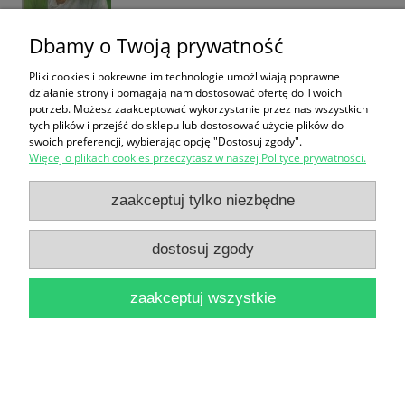
Dbamy o Twoją prywatność
Pliki cookies i pokrewne im technologie umożliwiają poprawne
działanie strony i pomagają nam dostosować ofertę do Twoich
Serce za tamą. Nowele / Gustaw Morcinek
potrzeb. Możesz zaakceptować wykorzystanie przez nas wszystkich
25,00 zł
tych plików i przejść do sklepu lub dostosować użycie plików do
swoich preferencji, wybierając opcję "Dostosuj zgody".
Więcej o plikach cookies przeczytasz w naszej Polityce prywatności.
do koszyka
zaakceptuj tylko niezbędne
dostosuj zgody
zaakceptuj wszystkie
Moje niepokalane serce zwycięży / Grzegorz
Gałązka
12,90 zł