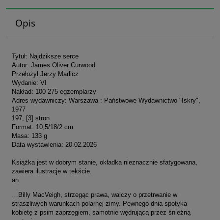
Opis
Tytuł: Najdziksze serce
Autor: James Oliver Curwood
Przełożył Jerzy Marlicz
Wydanie: VI
Nakład: 100 275 egzemplarzy
Adres wydawniczy: Warszawa : Państwowe Wydawnictwo "Iskry",
1977
197, [3] stron
Format: 10,5/18/2 cm
Masa: 133 g
Data wystawienia: 20.02.2026
Książka jest w dobrym stanie, okładka nieznacznie sfatygowana,
zawiera ilustracje w tekście.
an
…Billy MacVeigh, strzegąc prawa, walczy o przetrwanie w
straszliwych warunkach polarnej zimy. Pewnego dnia spotyka
kobietę z psim zaprzęgiem, samotnie wędrującą przez śnieżną