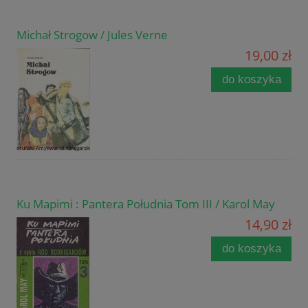
Michał Strogow / Jules Verne
19,00 zł
do koszyka
Ku Mapimi : Pantera Południa Tom III / Karol May
14,90 zł
do koszyka