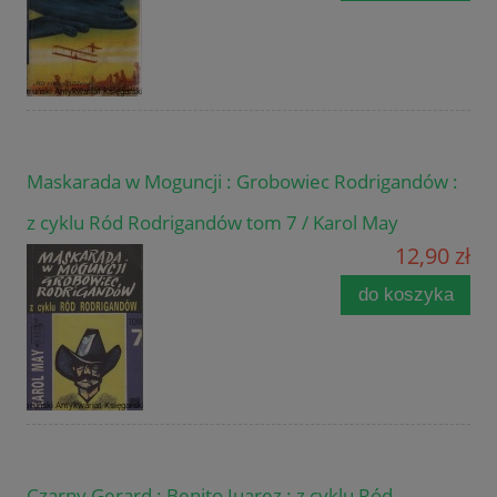
Maskarada w Moguncji : Grobowiec Rodrigandów :
z cyklu Ród Rodrigandów tom 7 / Karol May
12,90 zł
do koszyka
Czarny Gerard : Benito Juarez : z cyklu Ród