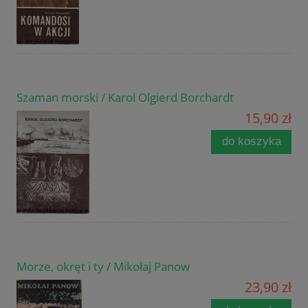
Szaman morski / Karol Olgierd Borchardt
15,90 zł
do koszyka
Morze, okręt i ty / Mikołaj Panow
23,90 zł