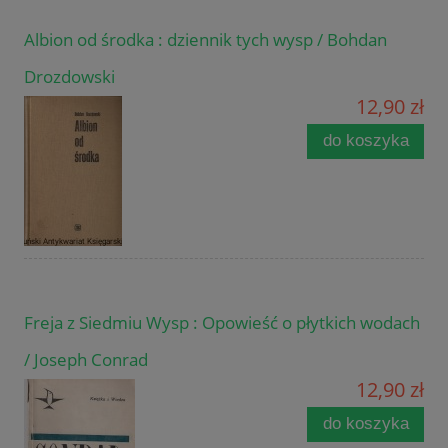
Albion od środka : dziennik tych wysp / Bohdan
Drozdowski
12,90 zł
do koszyka
Freja z Siedmiu Wysp : Opowieść o płytkich wodach
/ Joseph Conrad
12,90 zł
do koszyka