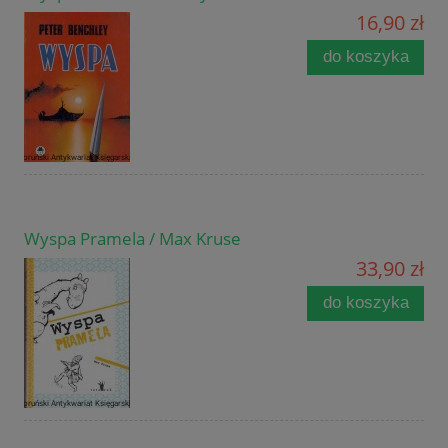
16,90 zł
do koszyka
Wyspa Pramela / Max Kruse
33,90 zł
do koszyka