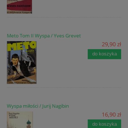
Meto Tom II Wyspa / Yves Grevet
29,90 zł
do koszyka
Wyspa miłości / Jurij Nagibin
16,90 zł
do koszyka