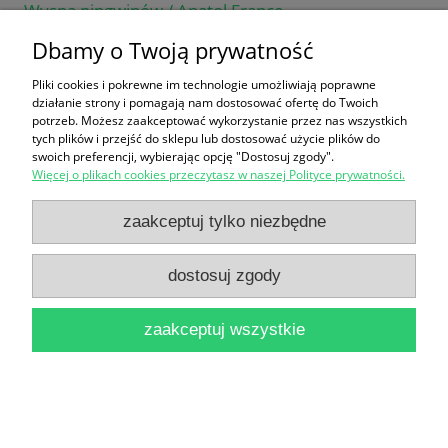
Wyspa pingwinów / Anatol France
18,00 zł
Dbamy o Twoją prywatność
do koszyka
Pliki cookies i pokrewne im technologie umożliwiają poprawne
działanie strony i pomagają nam dostosować ofertę do Twoich
potrzeb. Możesz zaakceptować wykorzystanie przez nas wszystkich
tych plików i przejść do sklepu lub dostosować użycie plików do
swoich preferencji, wybierając opcję "Dostosuj zgody".
Więcej o plikach cookies przeczytasz w naszej Polityce prywatności.
zaakceptuj tylko niezbędne
Ikar. Wyspa / Jan Józef Szczepański
dostosuj zgody
12,90 zł
do koszyka
zaakceptuj wszystkie