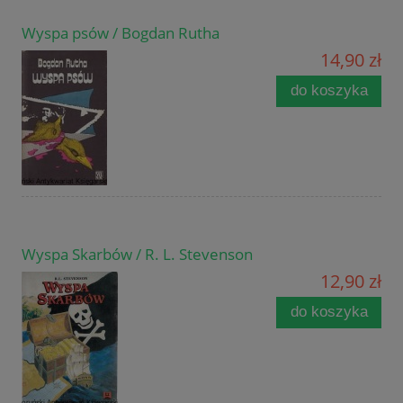
Wyspa psów / Bogdan Rutha
14,90 zł
do koszyka
Wyspa Skarbów / R. L. Stevenson
12,90 zł
do koszyka