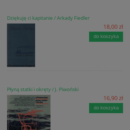
Dziękuję ci kapitanie / Arkady Fiedler
18,00 zł
do koszyka
Płyną statki i okręty / J. Piwoński
16,90 zł
do koszyka