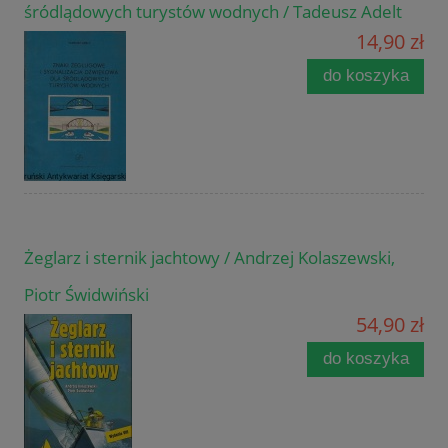
śródlądowych turystów wodnych / Tadeusz Adelt
14,90 zł
do koszyka
Żeglarz i sternik jachtowy / Andrzej Kolaszewski,
Piotr Świdwiński
54,90 zł
do koszyka