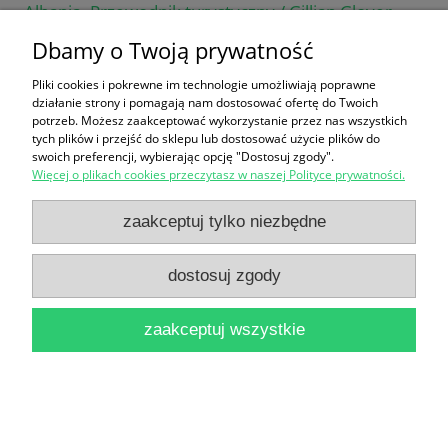
Albania. Przewodnik turystyczny / Gillian Gloyer
74,90 zł
Dbamy o Twoją prywatność
do koszyka
Pliki cookies i pokrewne im technologie umożliwiają poprawne
działanie strony i pomagają nam dostosować ofertę do Twoich
potrzeb. Możesz zaakceptować wykorzystanie przez nas wszystkich
tych plików i przejść do sklepu lub dostosować użycie plików do
swoich preferencji, wybierając opcję "Dostosuj zgody".
Więcej o plikach cookies przeczytasz w naszej Polityce prywatności.
zaakceptuj tylko niezbędne
Litwa. Przewodnik turystyczny / Gordon McLachlan
dostosuj zgody
53,90 zł
do koszyka
zaakceptuj wszystkie