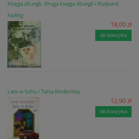
Księga dżungli. Druga księga dżungli / Rudyard
Kipling
18,00 zł
do koszyka
Lato w Soho / Tania Kindersley
12,90 zł
do koszyka