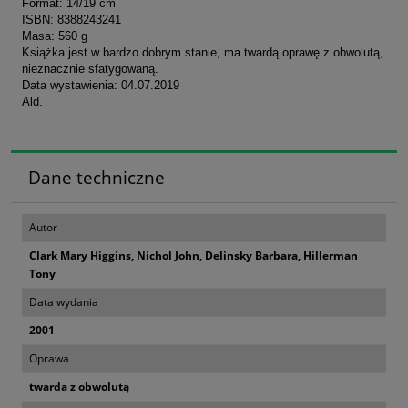
Format: 14/19 cm
ISBN: 8388243241
Masa: 560 g
Książka jest w bardzo dobrym stanie, ma twardą oprawę z obwolutą,
nieznacznie sfatygowaną.
Data wystawienia: 04.07.2019
Ald.
Dane techniczne
Autor
Clark Mary Higgins, Nichol John, Delinsky Barbara, Hillerman
Tony
Data wydania
2001
Oprawa
twarda z obwolutą