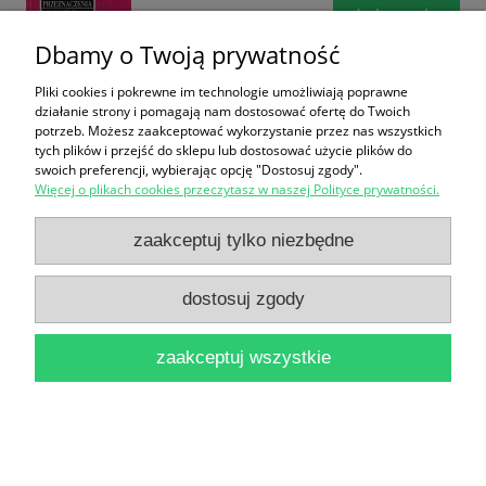
do koszyka
Dbamy o Twoją prywatność
Pliki cookies i pokrewne im technologie umożliwiają poprawne
działanie strony i pomagają nam dostosować ofertę do Twoich
potrzeb. Możesz zaakceptować wykorzystanie przez nas wszystkich
tych plików i przejść do sklepu lub dostosować użycie plików do
swoich preferencji, wybierając opcję "Dostosuj zgody".
Więcej o plikach cookies przeczytasz w naszej Polityce prywatności.
Człowiek na drodze i inne opowiadania / Albert
zaakceptuj tylko niezbędne
Maltz
14,90 zł
dostosuj zgody
do koszyka
zaakceptuj wszystkie