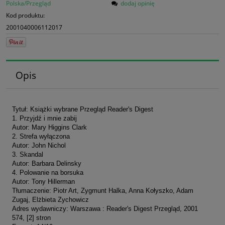
Polska/Przegląd
dodaj opinię
Kod produktu:
2001040006112017
Opis
Tytuł: Książki wybrane Przegląd Reader's Digest
1. Przyjdź i mnie zabij
Autor: Mary Higgins Clark
2. Strefa wyłączona
Autor: John Nichol
3. Skandal
Autor: Barbara Delinsky
4. Polowanie na borsuka
Autor: Tony Hillerman
Tłumaczenie: Piotr Art, Zygmunt Halka, Anna Kołyszko, Adam
Zugaj, Elżbieta Zychowicz
Adres wydawniczy: Warszawa : Reader's Digest Przegląd, 2001
574, [2] stron