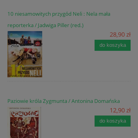
10 niesamowitych przygód Neli : Nela mała
reporterka / Jadwiga Piller (red.)
28,90 zł
do koszyka
Paziowie króla Zygmunta / Antonina Domańska
12,90 zł
do koszyka