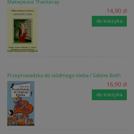
Makepeace Thackeray
14,90 zł
do koszyka
Przeprowadzka do siódmego nieba / Sabine Both
16,90 zł
do koszyka