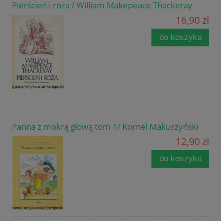
Pierścień i róża / William Makepeace Thackeray
16,90 zł
do koszyka
Panna z mokrą głową tom 1/ Kornel Makuszyński
12,90 zł
do koszyka