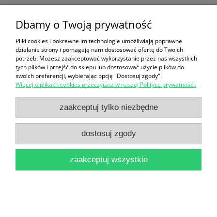
Dbamy o Twoją prywatność
Pożegnanie z Bekiem Martyną / Jerzy Korczak
12,90 zł
Pliki cookies i pokrewne im technologie umożliwiają poprawne
działanie strony i pomagają nam dostosować ofertę do Twoich
do koszyka
potrzeb. Możesz zaakceptować wykorzystanie przez nas wszystkich
tych plików i przejść do sklepu lub dostosować użycie plików do
swoich preferencji, wybierając opcję "Dostosuj zgody".
Więcej o plikach cookies przeczytasz w naszej Polityce prywatności.
zaakceptuj tylko niezbędne
dostosuj zgody
Poczekajki : co robić, gdy nie ma co robić / Mireia
Trius, Esther Burgueno
zaakceptuj wszystkie
25,90 zł
do koszyka