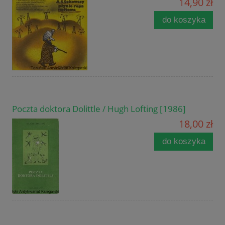
14,90 zł
do koszyka
Poczta doktora Dolittle / Hugh Lofting [1986]
18,00 zł
do koszyka