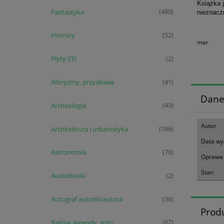
Książka 
Fantastyka
(480)
nieznaczn
Horrory
(52)
mar
Płyty CD
(2)
Aforyzmy, przysłowia
(41)
Dane
Archeologia
(43)
Autor
Architektura i urbanistyka
(186)
Data wy
Astronomia
(70)
Oprawa
Stan
Audiobooki
(2)
Autograf autorki/autora
(36)
Prod
Baśnie, legendy, mity
(67)