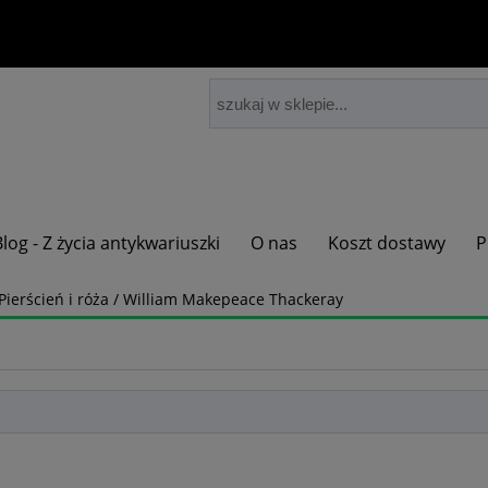
Blog - Z życia antykwariuszki
O nas
Koszt dostawy
P
Pierścień i róża / William Makepeace Thackeray