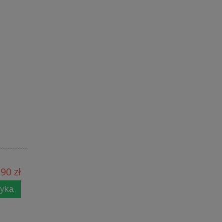
90 zł
zyka