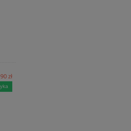
90 zł
zyka