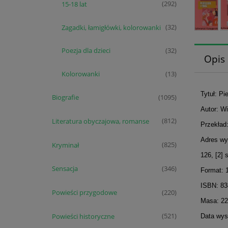
15-18 lat
(292)
Zagadki, łamigłówki, kolorowanki
(32)
Poezja dla dzieci
(32)
Opis
Kolorowanki
(13)
Tytuł: Pi
Biografie
(1095)
Autor: W
Literatura obyczajowa, romanse
(812)
Przekład
Adres wy
Kryminał
(825)
126, [2] 
Sensacja
(346)
Format: 
ISBN: 8
Powieści przygodowe
(220)
Masa: 22
Powieści historyczne
(521)
Data wyst