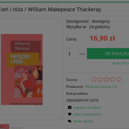
cień i róża / William Makepeace Thackeray
Dostępność:
dostępny
Wysyłka w:
24 godziny
16,90 zł
Cena:
do koszyk
szt.
dodaj do 
Ocena:
Producent:
Mediasat Group S.A.
Kod produktu:
2004030019112018
zapytaj o produkt
poleć znajomemu
dodaj opinię