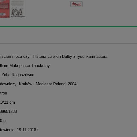
erścień i róża czyli Historia Lulejki i Bulby z rysunkami autora
illiam Makepeace Thackeray
: Zofia Rogoszówna
dawniczy: Kraków : Mediasat Poland, 2004
stron
13/21 cm
389651238
0 g
awienia: 19.11.2018 r.