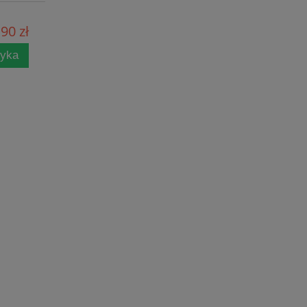
90 zł
zyka