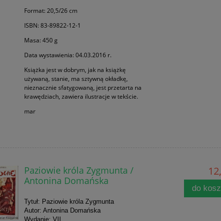
Format: 20,5/26 cm
ISBN: 83-89822-12-1
Masa: 450 g
Data wystawienia: 04.03.2016 r.
Książka jest w dobrym, jak na książkę
używaną, stanie, ma sztywną okładkę,
nieznacznie sfatygowaną, jest przetarta na
krawędziach, zawiera ilustracje w tekście.
mar
Paziowie króla Zygmunta /
12,
Antonina Domańska
do kos
Tytuł: Paziowie króla Zygmunta
Autor: Antonina Domańska
Wydanie: VII