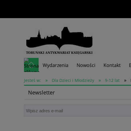
Wydarzenia
Nowości
Kontakt
»
»
»
Skup książek
Jesteś w:
Dla Dzieci i Młodzieży
9-12 lat
Newsletter