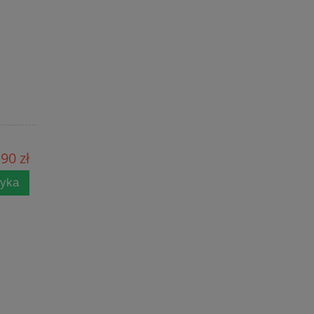
90 zł
zyka