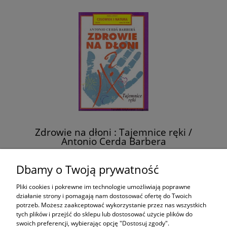
Zdrowie na dłoni : Tajemnice ręki /
Antonio Cerda Barbera
28,00 zł
Dbamy o Twoją prywatność
Pliki cookies i pokrewne im technologie umożliwiają poprawne
do koszyka
działanie strony i pomagają nam dostosować ofertę do Twoich
potrzeb. Możesz zaakceptować wykorzystanie przez nas wszystkich
tych plików i przejść do sklepu lub dostosować użycie plików do
swoich preferencji, wybierając opcję "Dostosuj zgody".