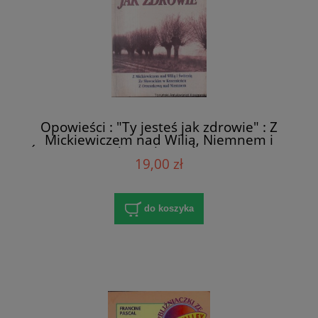
Opowieści : "Ty jesteś jak zdrowie" : Z
Mickiewiczem nad Wilią, Niemnem i
Świtezią : Ze Słowackim w Krzemieńcu : Z
19,00 zł
Orzeszkową nad Niemnem / Barbara
Wachowicz
do koszyka