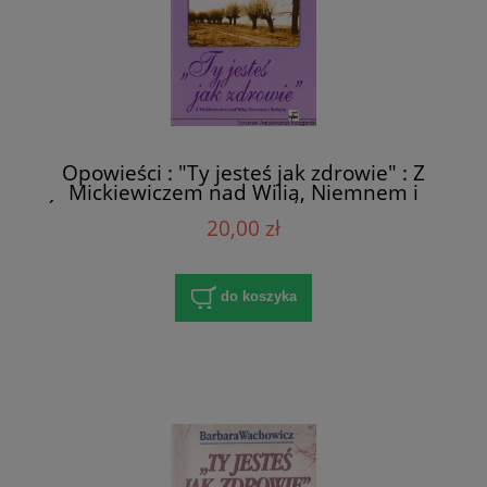
Opowieści : "Ty jesteś jak zdrowie" : Z
Mickiewiczem nad Wilią, Niemnem i
Świtezią : Ze Słowackim w Krzemieńcu : Z
20,00 zł
Orzeszkową nad Niemnem / Barbara
Wachowicz
do koszyka