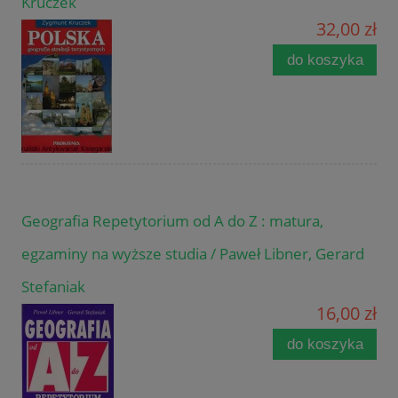
Kruczek
32,00 zł
do koszyka
Geografia Repetytorium od A do Z : matura,
egzaminy na wyższe studia / Paweł Libner, Gerard
Stefaniak
16,00 zł
do koszyka