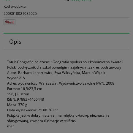
Kod produktu:
2008010021082025
Opis
Tytuł: Geografia na czasie : Geografia społeczno-ekonomiczna świata i
Polski podręcznik dla szkół ponadgimnazjalnych : Zakres podstawowy
Autor: Barbara Lenartowicz, Ewa Wilczyńska, Marcin Wójcik
Wydanie: V
Adres wydawniczy: Warszawa : Wydawnictwo Szkolne PWN, 2008
Format: 16,5/23,5 cm
198, [2] stron
ISBN: 9788374466448
Masa: 370 g
Data wystawienia: 21.08.2025r.
Książka jest w dobrym stanie, ma miękką okładkę, nieznacznie
sfatygowaną, zawiera ilustracje w tekście.
mar