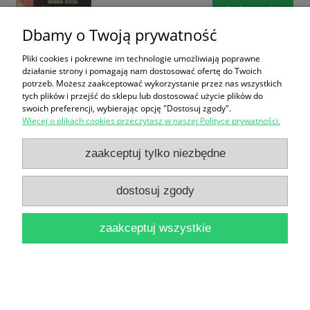
do koszyka
Dbamy o Twoją prywatność
Pliki cookies i pokrewne im technologie umożliwiają poprawne
działanie strony i pomagają nam dostosować ofertę do Twoich
potrzeb. Możesz zaakceptować wykorzystanie przez nas wszystkich
tych plików i przejść do sklepu lub dostosować użycie plików do
swoich preferencji, wybierając opcję "Dostosuj zgody".
Więcej o plikach cookies przeczytasz w naszej Polityce prywatności.
Geografia regionalna Ameryki Łacińskiej / Praca
zaakceptuj tylko niezbędne
zbiorowa
16,90 zł
dostosuj zgody
do koszyka
zaakceptuj wszystkie