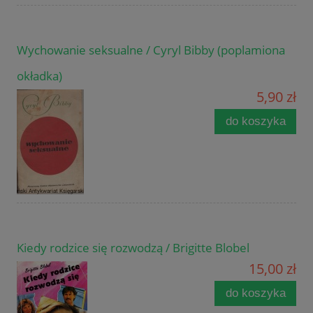
Wychowanie seksualne / Cyryl Bibby (poplamiona
okładka)
5,90 zł
do koszyka
Kiedy rodzice się rozwodzą / Brigitte Blobel
15,00 zł
do koszyka