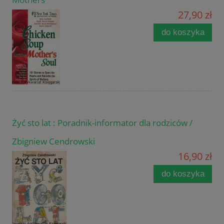
27,90 zł
do koszyka
Żyć sto lat : Poradnik-informator dla rodziców /
Zbigniew Cendrowski
16,90 zł
do koszyka