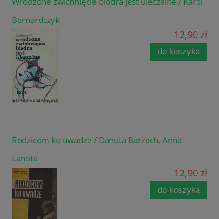
Wrodzone zwichnięcie biodra jest uleczalne / Karol
Bernardczyk
12,90 zł
do koszyka
Rodzicom ku uwadze / Danuta Barzach, Anna
Lanota
12,90 zł
do koszyka