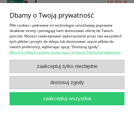
16,90 zł
do koszyka
Dbamy o Twoją prywatność
Pliki cookies i pokrewne im technologie umożliwiają poprawne
działanie strony i pomagają nam dostosować ofertę do Twoich
potrzeb. Możesz zaakceptować wykorzystanie przez nas wszystkich
tych plików i przejść do sklepu lub dostosować użycie plików do
swoich preferencji, wybierając opcję "Dostosuj zgody".
Więcej o plikach cookies przeczytasz w naszej Polityce prywatności.
zaakceptuj tylko niezbędne
W głębi kontinuum / Jean Liedloff
48,90 zł
dostosuj zgody
do koszyka
zaakceptuj wszystkie