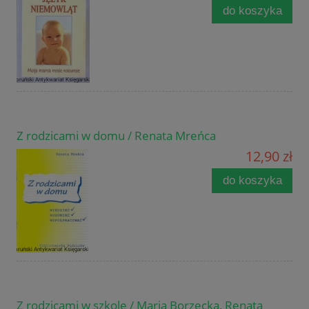
do koszyka
Z rodzicami w domu / Renata Mreńca
12,90 zł
do koszyka
Z rodzicami w szkole / Maria Borzęcka, Renata