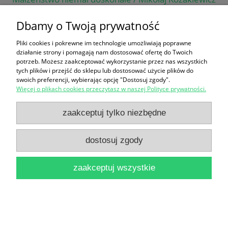
16,90 zł
Dbamy o Twoją prywatność
do koszyka
Pliki cookies i pokrewne im technologie umożliwiają poprawne
działanie strony i pomagają nam dostosować ofertę do Twoich
potrzeb. Możesz zaakceptować wykorzystanie przez nas wszystkich
tych plików i przejść do sklepu lub dostosować użycie plików do
swoich preferencji, wybierając opcję "Dostosuj zgody".
Więcej o plikach cookies przeczytasz w naszej Polityce prywatności.
zaakceptuj tylko niezbędne
Ojcowie a kariera : Sposób na uzyskanie równowagi
dostosuj zgody
/ Thomas Gasterkamp
16,90 zł
zaakceptuj wszystkie
do koszyka