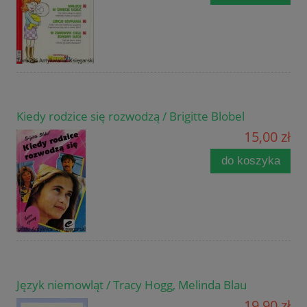
Kiedy rodzice się rozwodzą / Brigitte Blobel
15,00 zł
do koszyka
Język niemowląt / Tracy Hogg, Melinda Blau
19,90 zł