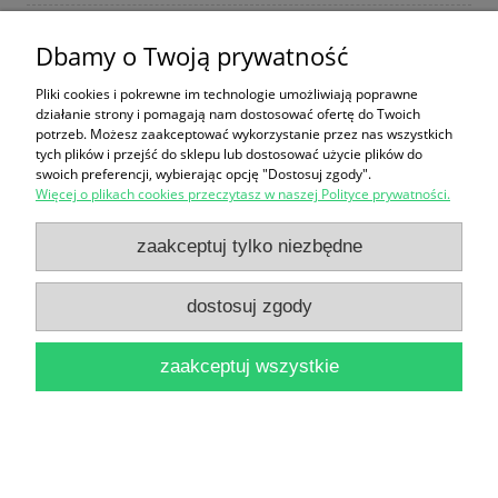
Dbamy o Twoją prywatność
Ojcowie a kariera : Sposób na uzyskanie równowagi
Pliki cookies i pokrewne im technologie umożliwiają poprawne
działanie strony i pomagają nam dostosować ofertę do Twoich
/ Thomas Gasterkamp
potrzeb. Możesz zaakceptować wykorzystanie przez nas wszystkich
16,90 zł
tych plików i przejść do sklepu lub dostosować użycie plików do
swoich preferencji, wybierając opcję "Dostosuj zgody".
do koszyka
Więcej o plikach cookies przeczytasz w naszej Polityce prywatności.
zaakceptuj tylko niezbędne
dostosuj zgody
zaakceptuj wszystkie
W głębi kontinuum / Jean Liedloff
48,90 zł
do koszyka