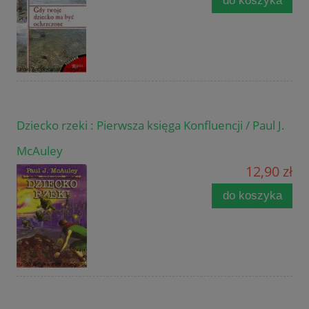
do koszyka
Dziecko rzeki : Pierwsza księga Konfluencji / Paul J.
McAuley
12,90 zł
do koszyka