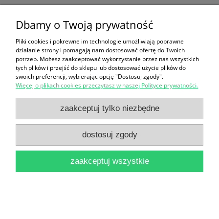
Rosyjska powieść radziecka lat 1932-1941 /
Dbamy o Twoją prywatność
Gabriela Porębina
Pliki cookies i pokrewne im technologie umożliwiają poprawne
16,90 zł
działanie strony i pomagają nam dostosować ofertę do Twoich
potrzeb. Możesz zaakceptować wykorzystanie przez nas wszystkich
do koszyka
tych plików i przejść do sklepu lub dostosować użycie plików do
swoich preferencji, wybierając opcję "Dostosuj zgody".
Więcej o plikach cookies przeczytasz w naszej Polityce prywatności.
zaakceptuj tylko niezbędne
dostosuj zgody
Z Dziejów Stosunków Polsko--Radzieckich VI : Studia
zaakceptuj wszystkie
i materiały
14,90 zł
do koszyka