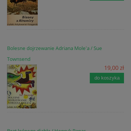
Bolesne dojrzewanie Adriana Mole'a / Sue
Townsend
19,00 zł
do koszyka
Brat leśnego diabła / Henryk Panas