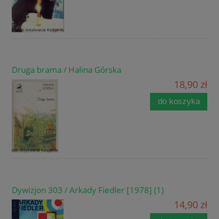
Druga brama / Halina Górska
18,90 zł
do koszyka
Dywizjon 303 / Arkady Fiedler [1978] (1)
14,90 zł