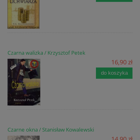
Czarna walizka / Krzysztof Petek
16,90 zł
do koszyka
Czarne okna / Stanisław Kowalewski
14,90 zł