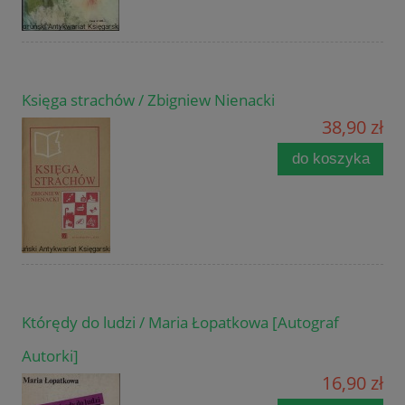
Księga strachów / Zbigniew Nienacki
38,90 zł
do koszyka
Którędy do ludzi / Maria Łopatkowa [Autograf
Autorki]
16,90 zł