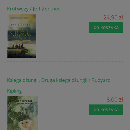
Król węży / Jeff Zentner
24,90 zł
do koszyka
Księga dżungli. Druga księga dżungli / Rudyard
Kipling
18,00 zł
do koszyka