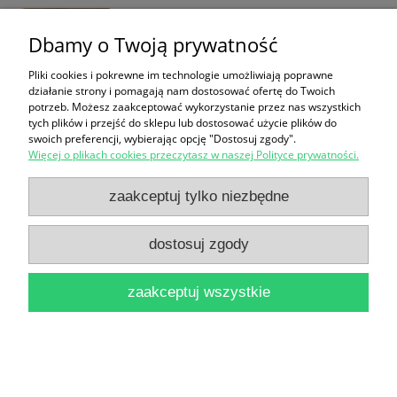
12,90 zł
Dbamy o Twoją prywatność
do koszyka
Pliki cookies i pokrewne im technologie umożliwiają poprawne
działanie strony i pomagają nam dostosować ofertę do Twoich
potrzeb. Możesz zaakceptować wykorzystanie przez nas wszystkich
tych plików i przejść do sklepu lub dostosować użycie plików do
swoich preferencji, wybierając opcję "Dostosuj zgody".
Więcej o plikach cookies przeczytasz w naszej Polityce prywatności.
zaakceptuj tylko niezbędne
Szkoła Robinsonów / Juliusz Verne
13,90 zł
dostosuj zgody
do koszyka
zaakceptuj wszystkie