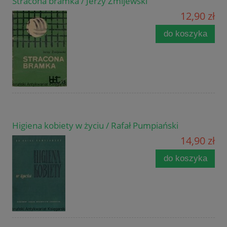
Stracona bramka / Jerzy Żmijewski
12,90 zł
do koszyka
Higiena kobiety w życiu / Rafał Pumpiański
14,90 zł
do koszyka