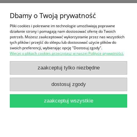
Dbamy o Twoją prywatność
Nowoczesna antykoncepcja / Eugeniusz Siwik
14,90 zł
Pliki cookies i pokrewne im technologie umożliwiają poprawne
działanie strony i pomagają nam dostosować ofertę do Twoich
potrzeb. Możesz zaakceptować wykorzystanie przez nas wszystkich
do koszyka
tych plików i przejść do sklepu lub dostosować użycie plików do
swoich preferencji, wybierając opcję "Dostosuj zgody".
Więcej o plikach cookies przeczytasz w naszej Polityce prywatności.
zaakceptuj tylko niezbędne
dostosuj zgody
O chłopcach dla chłopców / Andrzej Jaczewski
zaakceptuj wszystkie
16,90 zł
do koszyka