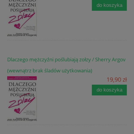
do koszyka
Dlaczego mężczyźni poślubiają zołzy / Sherry Argov
(wewnątrz brak śladów użytkowania)
19,90 zł
do koszyka