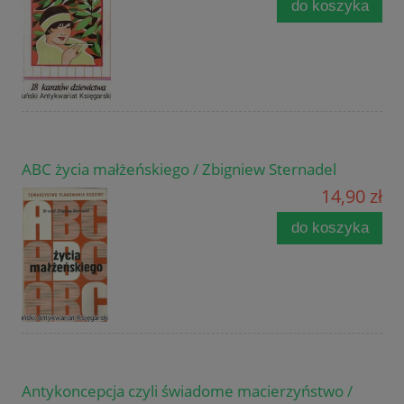
do koszyka
ABC życia małżeńskiego / Zbigniew Sternadel
14,90 zł
do koszyka
Antykoncepcja czyli świadome macierzyństwo /