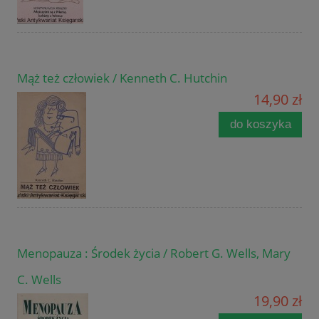
Mąż też człowiek / Kenneth C. Hutchin
14,90 zł
do koszyka
Menopauza : Środek życia / Robert G. Wells, Mary
C. Wells
19,90 zł