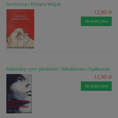
termiczna / Elżbieta Wójcik
12,90 zł
do koszyka
Naturalny rytm płodności / Włodzimierz Fijałkowski
12,90 zł
do koszyka