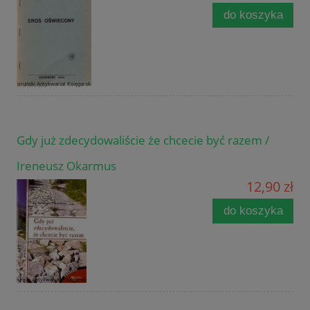
do koszyka
Gdy już zdecydowaliście że chcecie być razem /
Ireneusz Okarmus
12,90 zł
do koszyka