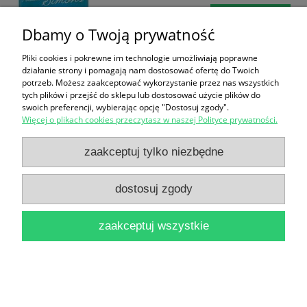
do koszyka
Dbamy o Twoją prywatność
Pliki cookies i pokrewne im technologie umożliwiają poprawne
działanie strony i pomagają nam dostosować ofertę do Twoich
potrzeb. Możesz zaakceptować wykorzystanie przez nas wszystkich
tych plików i przejść do sklepu lub dostosować użycie plików do
swoich preferencji, wybierając opcję "Dostosuj zgody".
Więcej o plikach cookies przeczytasz w naszej Polityce prywatności.
Drogi przez morze : Córy życie 6 / May Grethe
zaakceptuj tylko niezbędne
Lerum
5,00 zł
dostosuj zgody
do koszyka
zaakceptuj wszystkie