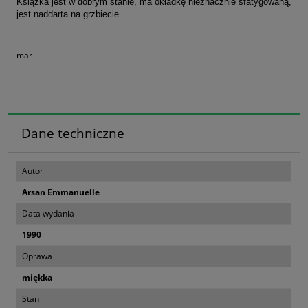
Książka jest w dobrym stanie, ma okładkę nieznacznie sfatygowaną,
jest naddarta na grzbiecie.
mar
Dane techniczne
Autor
Arsan Emmanuelle
Data wydania
1990
Oprawa
miękka
Stan