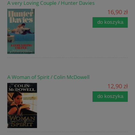
A very Loving Couple / Hunter Davies
16,90 zł
do koszyka
A Woman of Spirit / Colin McDowell
12,90 zł
do koszyka