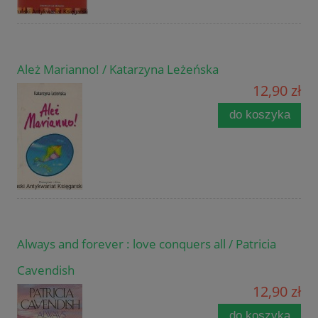
Ależ Marianno! / Katarzyna Leżeńska
12,90 zł
do koszyka
Always and forever : love conquers all / Patricia
Cavendish
12,90 zł
do koszyka