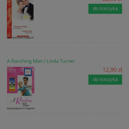
do koszyka
A Ranching Man / Linda Turner
12,90 zł
do koszyka