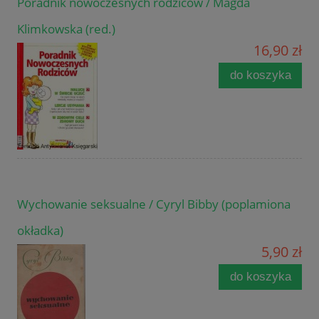
Poradnik nowoczesnych rodziców / Magda
Klimkowska (red.)
16,90 zł
do koszyka
Wychowanie seksualne / Cyryl Bibby (poplamiona
okładka)
5,90 zł
do koszyka