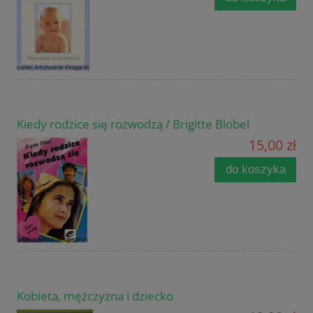
Kiedy rodzice się rozwodzą / Brigitte Blobel
15,00 zł
do koszyka
Kobieta, mężczyzna i dziecko