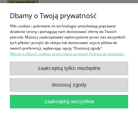
Dbamy o Twoją prywatność
Pliki cookies i pokrewne im technologie umożliwiają poprawne
działanie strony i pomagają nam dostosować ofertę do Twoich
Tato to ja czyli jak być ojcem i nie zwariować /
potrzeb. Możesz zaakceptować wykorzystanie przez nas wszystkich
tych plików i przejść do sklepu lub dostosować użycie plików do
Tomasz Czarnecki
swoich preferencji, wybierając opcję "Dostosuj zgody".
Więcej o plikach cookies przeczytasz w naszej Polityce prywatności.
19,90 zł
zaakceptuj tylko niezbędne
do koszyka
dostosuj zgody
zaakceptuj wszystkie
Gniewny nastolatek / William Lee Carter
19,90 zł