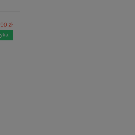
90 zł
zyka