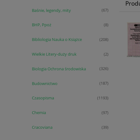
Prod
Baśnie, legendy, mity
(67)
BHP, Ppoż
(8)
Bibliologia Nauka o Książce
(208)
Wielkie Litery-duży druk
(2)
Biologia Ochrona środowiska
(326)
Budownictwo
(187)
Czasopisma
(1193)
Chemia
(97)
Cracoviana
(39)