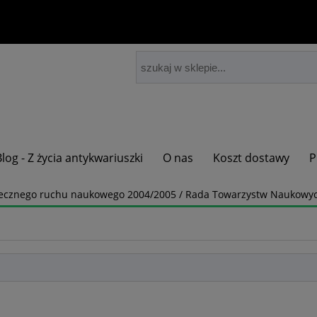
Blog - Z życia antykwariuszki
O nas
Koszt dostawy
P
łecznego ruchu naukowego 2004/2005 / Rada Towarzystw Naukowy