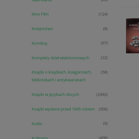
Kino Film
(124)
Kolejnictwo
(8)
Komiksy
(97)
Komplety dzieł wielotomowych
(22)
Książki o książkach, księgarniach,
(58)
bibliotekach i antykwariatach
Książki w językach obcych
(2492)
Książki wydane przed 1945 rokiem
(306)
Kubki
(0)
Kulinaria
(408)