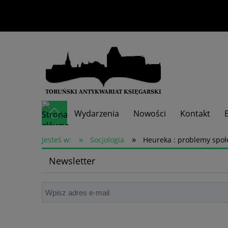
Wydarzenia
Nowości
Kontakt
»
»
Skup książek
Jesteś w:
Socjologia
Heureka : problemy spo
Newsletter