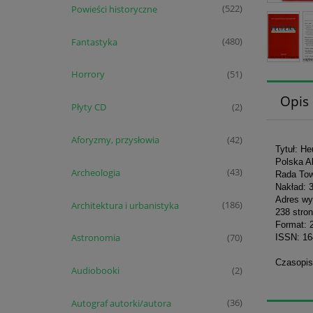
Powieści historyczne
(522)
Fantastyka
(480)
Horrory
(51)
Opis
Płyty CD
(2)
Aforyzmy, przysłowia
(42)
Tytuł: H
Polska A
Archeologia
(43)
Rada To
Nakład: 
Adres wy
Architektura i urbanistyka
(186)
238 stron
Format: 
Astronomia
ISSN: 1
(70)
Czasopis
Audiobooki
(2)
Autograf autorki/autora
(36)