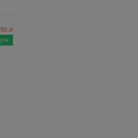
90 zł
zyka