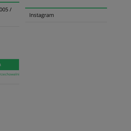
005 /
Instagram
a
przechowalni