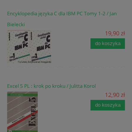
Encyklopedia języka C dla IBM PC Tomy 1-2 / Jan
Bielecki
19,90 zł
do koszyka
Excel 5 PL : krok po kroku / Julitta Korol
12,90 zł
do koszyka