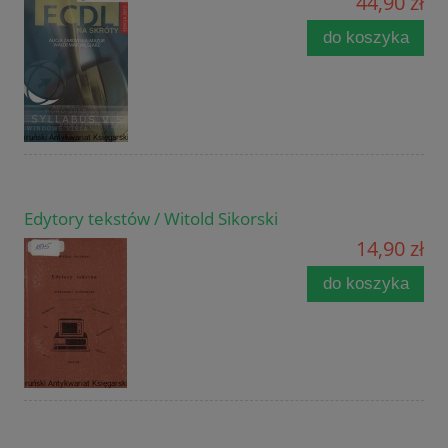
44,90 zł
do koszyka
Edytory tekstów / Witold Sikorski
14,90 zł
do koszyka