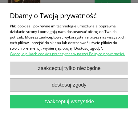
do koszyka
Dbamy o Twoją prywatność
Pliki cookies i pokrewne im technologie umożliwiają poprawne
działanie strony i pomagają nam dostosować ofertę do Twoich
potrzeb. Możesz zaakceptować wykorzystanie przez nas wszystkich
tych plików i przejść do sklepu lub dostosować użycie plików do
swoich preferencji, wybierając opcję "Dostosuj zgody".
Więcej o plikach cookies przeczytasz w naszej Polityce prywatności.
IBM PC dla każdego / Janusz Cielątkowski, Wiesław
zaakceptuj tylko niezbędne
Porębski
16,90 zł
dostosuj zgody
do koszyka
zaakceptuj wszystkie