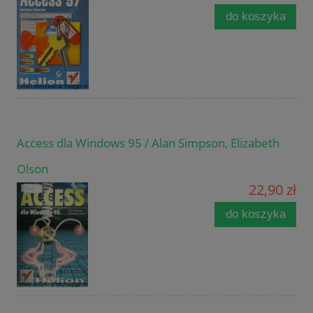
do koszyka
Access dla Windows 95 / Alan Simpson, Elizabeth
Olson
22,90 zł
do koszyka