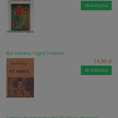
do koszyka
Być kobietą / Ingrid Trobisch
14,90 zł
do koszyka
Cahiers du naturisme No 20 / Praca zbiorowa