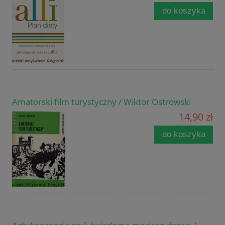
do koszyka
Amatorski film turystyczny / Wiktor Ostrowski
14,90 zł
do koszyka