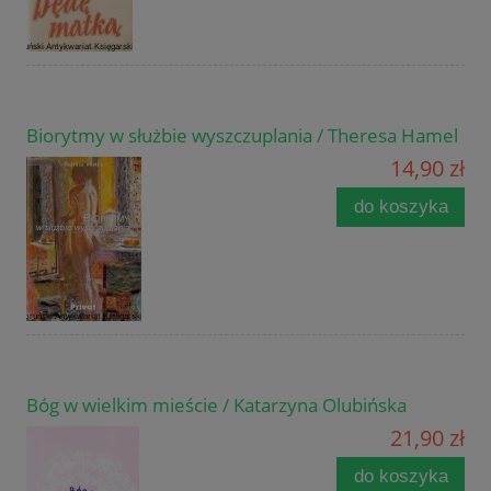
Biorytmy w służbie wyszczuplania / Theresa Hamel
14,90 zł
do koszyka
Bóg w wielkim mieście / Katarzyna Olubińska
21,90 zł
do koszyka