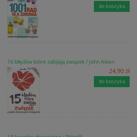
do koszyka
16 błędów które zabijają związek / John Aiken
24,90 zł
do koszyka
18 karatów dziewictwa / Pitigrilli