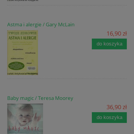
Astma i alergie / Gary McLain
16,90 zł
do koszyka
Baby magic / Teresa Moorey
36,90 zł
do koszyka