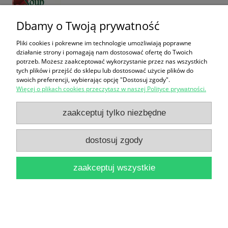
Dbamy o Twoją prywatność
Pliki cookies i pokrewne im technologie umożliwiają poprawne
działanie strony i pomagają nam dostosować ofertę do Twoich
potrzeb. Możesz zaakceptować wykorzystanie przez nas wszystkich
tych plików i przejść do sklepu lub dostosować użycie plików do
swoich preferencji, wybierając opcję "Dostosuj zgody".
Cholesterol : Co jeść bez ryzyka / Petra Sippel
Więcej o plikach cookies przeczytasz w naszej Polityce prywatności.
16,90 zł
zaakceptuj tylko niezbędne
do koszyka
dostosuj zgody
zaakceptuj wszystkie
Choroba Alzheimera / Lloyd C. Douglas
14,90 zł