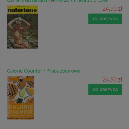
24,90 zł
do koszyka
Calorie Counter / Praca zbiorowa
24,90 zł
do koszyka