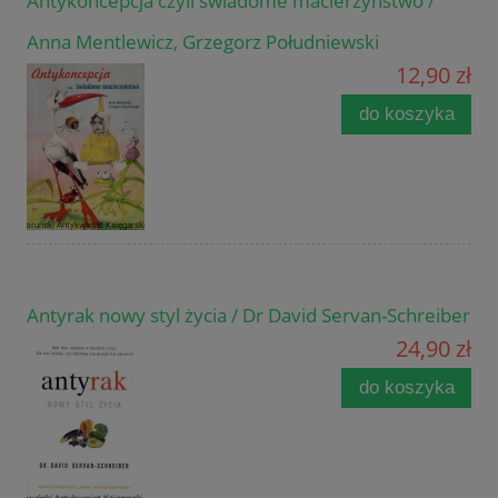
Antykoncepcja czyli świadome macierzyństwo /
Anna Mentlewicz, Grzegorz Południewski
12,90 zł
do koszyka
Antyrak nowy styl życia / Dr David Servan-Schreiber
24,90 zł
do koszyka