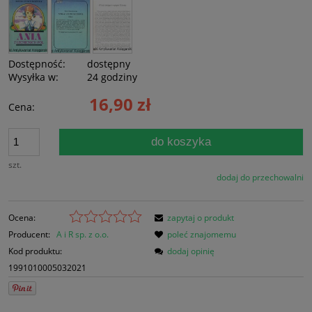
Dostępność:
dostępny
Wysyłka w:
24 godziny
16,90 zł
Cena:
do koszyka
szt.
dodaj do przechowalni
Ocena:
zapytaj o produkt
Producent:
A i R sp. z o.o.
poleć znajomemu
Kod produktu:
dodaj opinię
1991010005032021