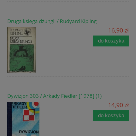
Druga księga dżungli / Rudyard Kipling
16,90 zł
do koszyka
Dywizjon 303 / Arkady Fiedler [1978] (1)
14,90 zł
do koszyka