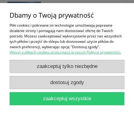
28,90 zł
Dbamy o Twoją prywatność
do koszyka
Pliki cookies i pokrewne im technologie umożliwiają poprawne
działanie strony i pomagają nam dostosować ofertę do Twoich
potrzeb. Możesz zaakceptować wykorzystanie przez nas wszystkich
tych plików i przejść do sklepu lub dostosować użycie plików do
swoich preferencji, wybierając opcję "Dostosuj zgody".
Więcej o plikach cookies przeczytasz w naszej Polityce prywatności.
zaakceptuj tylko niezbędne
101 things to do before you're five / Sally Norton
34,90 zł
dostosuj zgody
do koszyka
zaakceptuj wszystkie