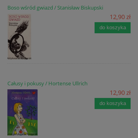
Boso wśród gwiazd / Stanisław Biskupski
12,90 zł
do koszyka
Całusy i pokusy / Hortense Ullrich
12,90 zł
do koszyka