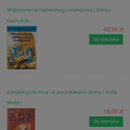
Wspomnienia niebieskiego mundurka / Wiktor
Gomulicki
43,90 zł
do koszyka
Zaopiekuj się mną : w poszukiwaniu domu / Holly
Webb
18,00 zł
do koszyka