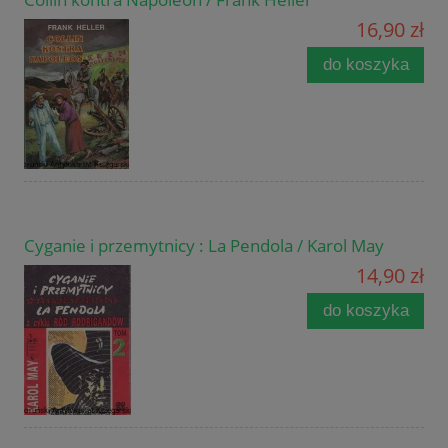
16,90 zł
do koszyka
Cyganie i przemytnicy : La Pendola / Karol May
14,90 zł
do koszyka