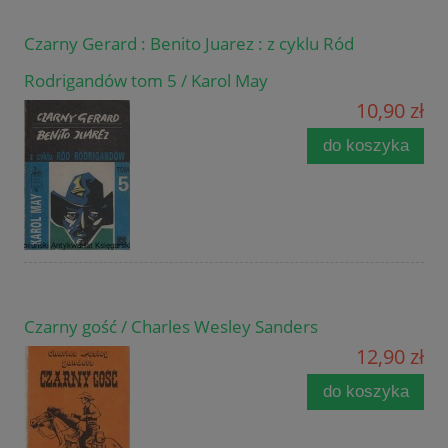
Czarny Gerard : Benito Juarez : z cyklu Ród
Rodrigandów tom 5 / Karol May
10,90 zł
do koszyka
Czarny gość / Charles Wesley Sanders
12,90 zł
do koszyka