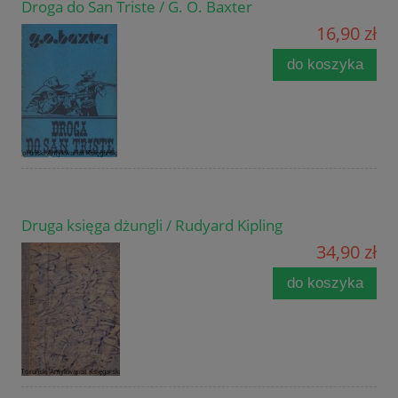
Droga do San Triste / G. O. Baxter
16,90 zł
do koszyka
Druga księga dżungli / Rudyard Kipling
34,90 zł
do koszyka