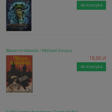
do koszyka
Błazen królewski / Michael Zevaco
18,00 zł
do koszyka
Collin kontra Napoleon / Frank Heller