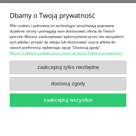
14,90 zł
Dbamy o Twoją prywatność
do koszyka
Pliki cookies i pokrewne im technologie umożliwiają poprawne
działanie strony i pomagają nam dostosować ofertę do Twoich
potrzeb. Możesz zaakceptować wykorzystanie przez nas wszystkich
tych plików i przejść do sklepu lub dostosować użycie plików do
swoich preferencji, wybierając opcję "Dostosuj zgody".
Więcej o plikach cookies przeczytasz w naszej Polityce prywatności.
zaakceptuj tylko niezbędne
Nasza niegrzeczna mama / Justyna Bednarek,
ilustrowała Katarzyna Palus
dostosuj zgody
39,99 zł
zaakceptuj wszystkie
do koszyka