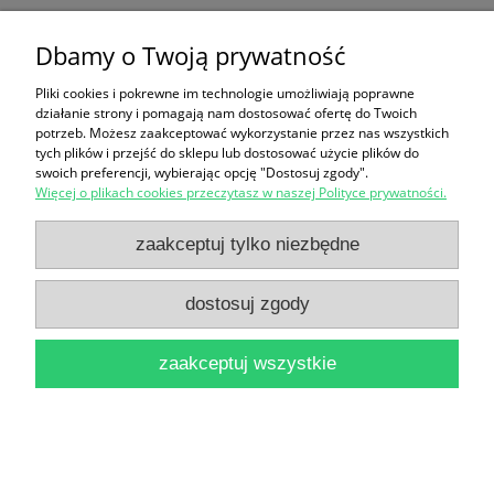
Atlas zwierząt świata / Mark Carwardine
Dbamy o Twoją prywatność
18,90 zł
Pliki cookies i pokrewne im technologie umożliwiają poprawne
działanie strony i pomagają nam dostosować ofertę do Twoich
do koszyka
potrzeb. Możesz zaakceptować wykorzystanie przez nas wszystkich
tych plików i przejść do sklepu lub dostosować użycie plików do
swoich preferencji, wybierając opcję "Dostosuj zgody".
Więcej o plikach cookies przeczytasz w naszej Polityce prywatności.
zaakceptuj tylko niezbędne
dostosuj zgody
Awantury Arabskie / Kornel Makuszyński
14,90 zł
zaakceptuj wszystkie
do koszyka