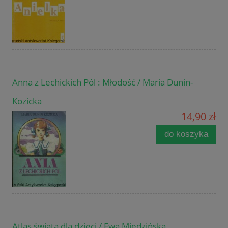
Anna z Lechickich Pól : Młodość / Maria Dunin-
Kozicka
14,90 zł
do koszyka
Atlas świata dla dzieci / Ewa Miedzińska