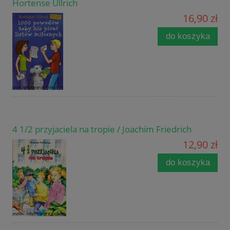
Hortense Ullrich
16,90 zł
do koszyka
4 1/2 przyjaciela na tropie / Joachim Friedrich
12,90 zł
do koszyka