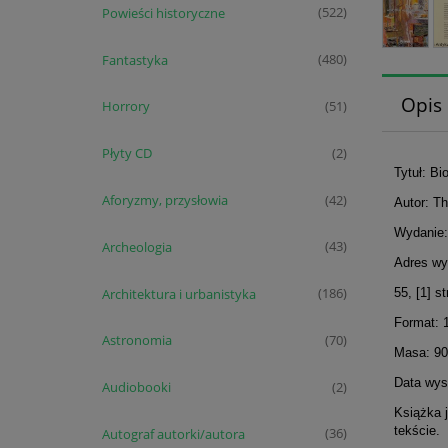
Powieści historyczne
(522)
Fantastyka
(480)
Opis
Horrory
(51)
Płyty CD
(2)
Tytuł: B
Aforyzmy, przysłowia
(42)
Autor: T
Wydanie:
Archeologia
(43)
Adres wy
Architektura i urbanistyka
(186)
55, [1] st
Format: 
Astronomia
(70)
Masa: 90
Data wyst
Audiobooki
(2)
Książka 
tekście.
Autograf autorki/autora
(36)