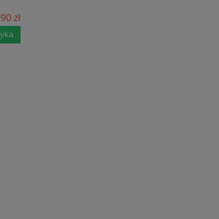
90 zł
zyka