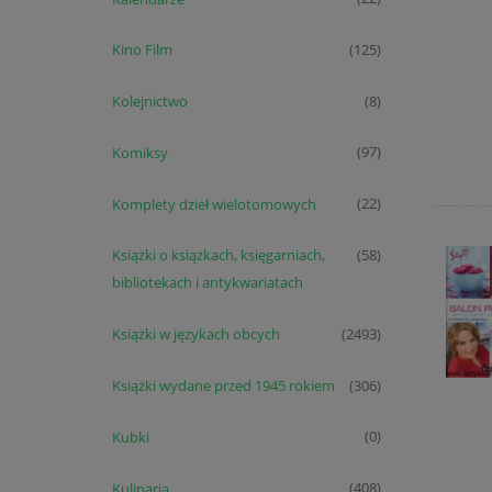
Kino Film
(125)
Kolejnictwo
(8)
Komiksy
(97)
Komplety dzieł wielotomowych
(22)
Książki o książkach, księgarniach,
(58)
bibliotekach i antykwariatach
Książki w językach obcych
(2493)
Książki wydane przed 1945 rokiem
(306)
Kubki
(0)
Kulinaria
(408)