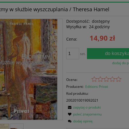
tmy w służbie wyszczuplania / Theresa Hamel
Dostępność:
dostępny
Wysyłka w:
24 godziny
14,90 zł
Cena:
do koszyk
szt.
dodaj do 
Ocena:
Producent:
Editions Privat
Kod produktu:
2002010019092021
zapytaj o produkt
poleć znajomemu
dodaj opinię