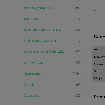
Baśnie, legendy, mity
(67)
mar
BHP, Ppoż
(8)
Bibliologia Nauka o Książce
(208)
Dane
Wielkie Litery-duży druk
(2)
Autor
Biologia Ochrona środowiska
(326)
Data wy
Budownictwo
(187)
Oprawa
Stan
Czasopisma
(1194)
Miejsce
Chemia
(97)
Cracoviana
(39)
Prod