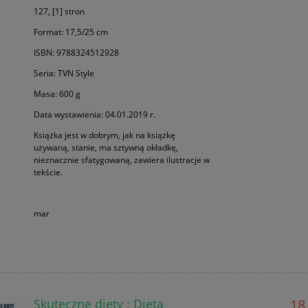
127, [1] stron
Format: 17,5/25 cm
ISBN: 9788324512928
Seria: TVN Style
Masa: 600 g
Data wystawienia: 04.01.2019 r.
Książka jest w dobrym, jak na książkę
używaną, stanie, ma sztywną okładkę,
nieznacznie sfatygowaną, zawiera ilustracje w
tekście.
mar
Skuteczne diety : Dieta
18,