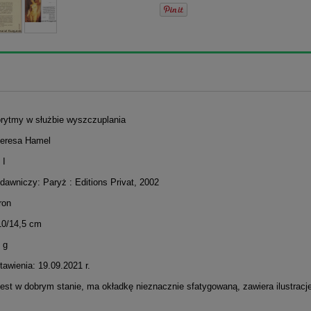
iorytmy w służbie wyszczuplania
heresa Hamel
 I
dawniczy: Paryż : Editions Privat, 2002
ron
10/14,5 cm
 g
awienia: 19.09.2021 r.
jest w dobrym stanie, ma okładkę nieznacznie sfatygowaną, zawiera ilustracj