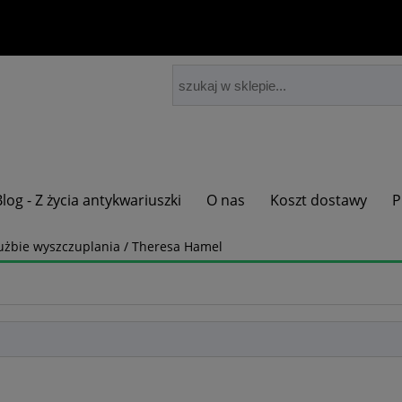
Blog - Z życia antykwariuszki
O nas
Koszt dostawy
P
użbie wyszczuplania / Theresa Hamel