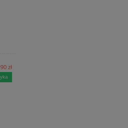
90 zł
zyka