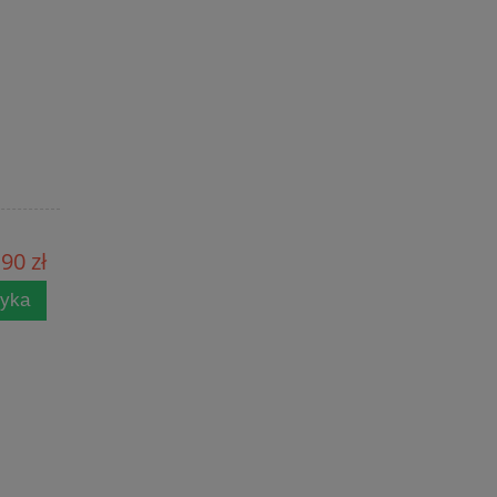
90 zł
zyka