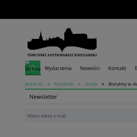
Wydarzenia
Nowości
Kontakt
»
»
»
Skup książek
Jesteś w:
Poradniki
Uroda
Biorytmy w sł
Newsletter