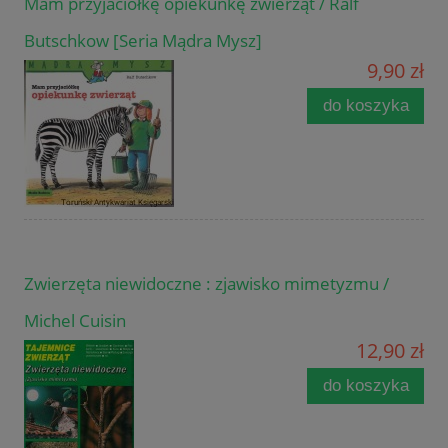
Mam przyjaciółkę opiekunkę zwierząt / Ralf
Butschkow [Seria Mądra Mysz]
9,90 zł
do koszyka
Zwierzęta niewidoczne : zjawisko mimetyzmu /
Michel Cuisin
12,90 zł
do koszyka