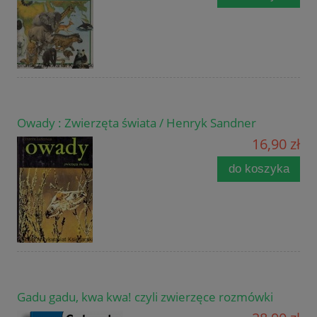
Owady : Zwierzęta świata / Henryk Sandner
16,90 zł
do koszyka
Gadu gadu, kwa kwa! czyli zwierzęce rozmówki