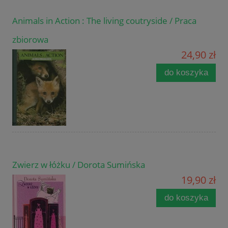
Animals in Action : The living coutryside / Praca
zbiorowa
24,90 zł
do koszyka
Zwierz w łóżku / Dorota Sumińska
19,90 zł
do koszyka