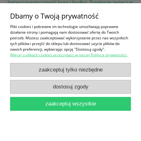
heterozygotyczność koni i bydła), Żywienie zwierząt
16,90 zł
Dbamy o Twoją prywatność
do koszyka
Pliki cookies i pokrewne im technologie umożliwiają poprawne
działanie strony i pomagają nam dostosować ofertę do Twoich
potrzeb. Możesz zaakceptować wykorzystanie przez nas wszystkich
tych plików i przejść do sklepu lub dostosować użycie plików do
swoich preferencji, wybierając opcję "Dostosuj zgody".
Więcej o plikach cookies przeczytasz w naszej Polityce prywatności.
zaakceptuj tylko niezbędne
Zwierzyniec i agroturystyka na Roztoczu przez cały
dostosuj zgody
rok / Brak autora
12,90 zł
zaakceptuj wszystkie
do koszyka