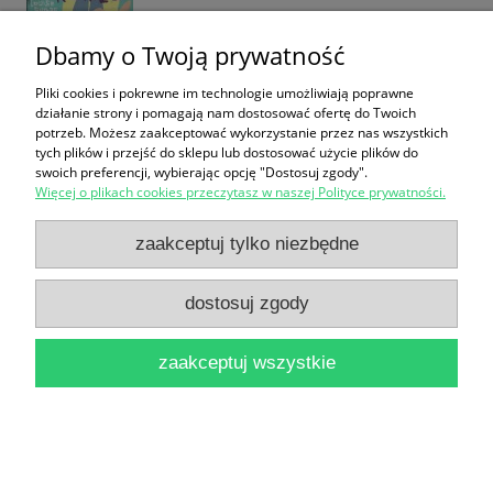
Dbamy o Twoją prywatność
Pliki cookies i pokrewne im technologie umożliwiają poprawne
działanie strony i pomagają nam dostosować ofertę do Twoich
potrzeb. Możesz zaakceptować wykorzystanie przez nas wszystkich
The Faloorie Man / Eugene McEldowney
tych plików i przejść do sklepu lub dostosować użycie plików do
28,00 zł
swoich preferencji, wybierając opcję "Dostosuj zgody".
Więcej o plikach cookies przeczytasz w naszej Polityce prywatności.
do koszyka
zaakceptuj tylko niezbędne
dostosuj zgody
zaakceptuj wszystkie
Kierunek Gdynia praktyczne informacje / Praca
zbiorowa
12,00 zł