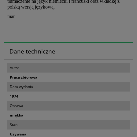
tłumaczenie na język niemiecki i francuski oraz wkładkę z
polską wersją językową.
mar
Dane techniczne
Autor
Praca zbiorowa
Data wydania
1974
Oprawa
miękka
Stan
Używana