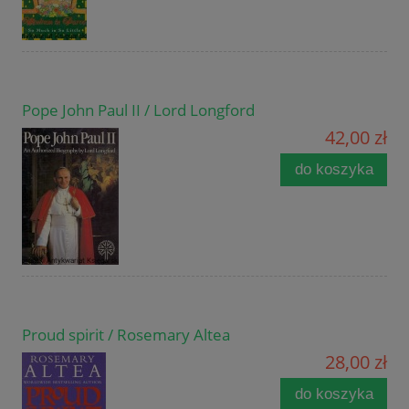
Pope John Paul II / Lord Longford
42,00 zł
do koszyka
Proud spirit / Rosemary Altea
28,00 zł
do koszyka