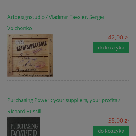
Artdesignstudio / Vladimir Taesler, Sergei
Voichenko
42,00 zł
do koszyka
Purchasing Power : your suppliers, your profits /
Richard Russill
35,00 zł
do koszyka