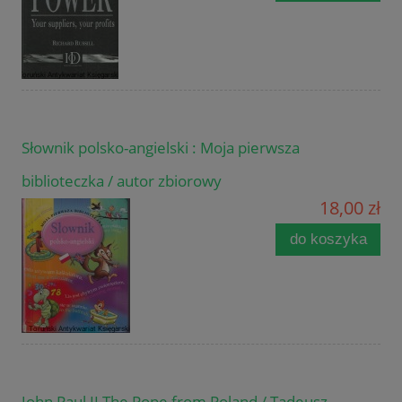
Słownik polsko-angielski : Moja pierwsza
biblioteczka / autor zbiorowy
18,00 zł
do koszyka
John Paul II The Pope from Poland / Tadeusz