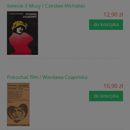
świecie X Muzy / Czesław Michalski
12,90 zł
do koszyka
Pokochać film / Wiesława Czapińska
16,90 zł
do koszyka