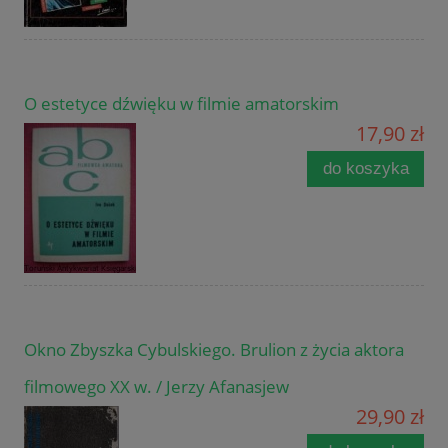
O estetyce dźwięku w filmie amatorskim
17,90 zł
do koszyka
Okno Zbyszka Cybulskiego. Brulion z życia aktora
filmowego XX w. / Jerzy Afanasjew
29,90 zł