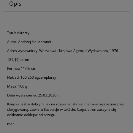
Opis
Tytuł: Aktorzy
Autor: Andrzej Hausbrandt
Adres wydawniczy: Warszawa : Krajowa Agencja Wydawnicza, 1976
181, [9] stron
Format: 11/16 cm
Nakład: 100 260 egzemplarzy
Masa: 160 g
Data wystawienia: 25.03.2020 r.
Książka jest w dobrym, jak na używaną, stanie, ma okładkę nieznacznie
sfatygowaną, zawiera ilustracje w tekście. Część stron zaczyna się
delikatnie odklejać od brzegu.
mar