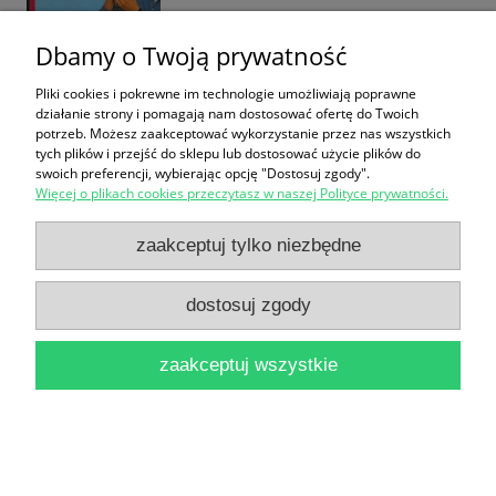
Dbamy o Twoją prywatność
Pliki cookies i pokrewne im technologie umożliwiają poprawne
działanie strony i pomagają nam dostosować ofertę do Twoich
Wielkie kino / Jan F. Lewandowski
potrzeb. Możesz zaakceptować wykorzystanie przez nas wszystkich
19,90 zł
tych plików i przejść do sklepu lub dostosować użycie plików do
swoich preferencji, wybierając opcję "Dostosuj zgody".
Więcej o plikach cookies przeczytasz w naszej Polityce prywatności.
do koszyka
zaakceptuj tylko niezbędne
dostosuj zgody
zaakceptuj wszystkie
Znachor / Tadeusz Dołęga-Mostowicz
20,00 zł
do koszyka