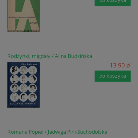
do koszyka
Rodzynki, migdały / Alina Budzińska
13,90 zł
do koszyka
Romana Popiel / Jadwiga Pini-Suchodolska