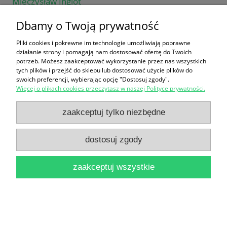
Mieczysław Inglot
16,90 zł
Dbamy o Twoją prywatność
do koszyka
Pliki cookies i pokrewne im technologie umożliwiają poprawne
działanie strony i pomagają nam dostosować ofertę do Twoich
potrzeb. Możesz zaakceptować wykorzystanie przez nas wszystkich
tych plików i przejść do sklepu lub dostosować użycie plików do
swoich preferencji, wybierając opcję "Dostosuj zgody".
Więcej o plikach cookies przeczytasz w naszej Polityce prywatności.
zaakceptuj tylko niezbędne
Współczesny teatr francuski : Inscenizatorzy i
dostosuj zgody
dramatopisarze / Paul Surer
28,00 zł
zaakceptuj wszystkie
do koszyka