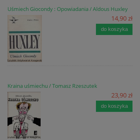
Uśmiech Giocondy : Opowiadania / Aldous Huxley
14,90 zł
do koszyka
Kraina uśmiechu / Tomasz Rzeszutek
23,90 zł
do koszyka