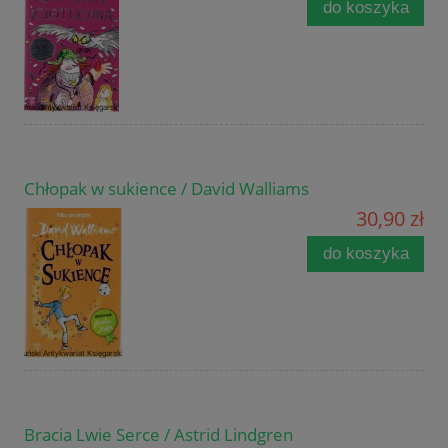
do koszyka
Chłopak w sukience / David Walliams
30,90 zł
do koszyka
Bracia Lwie Serce / Astrid Lindgren