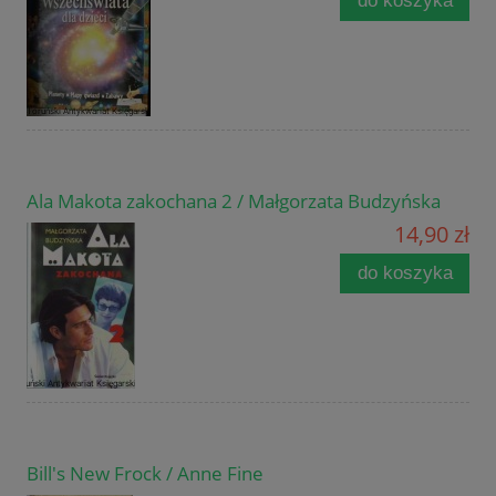
do koszyka
Ala Makota zakochana 2 / Małgorzata Budzyńska
14,90 zł
do koszyka
Bill's New Frock / Anne Fine