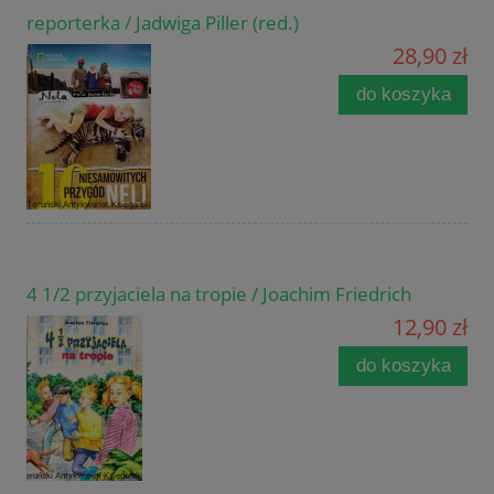
reporterka / Jadwiga Piller (red.)
28,90 zł
do koszyka
4 1/2 przyjaciela na tropie / Joachim Friedrich
12,90 zł
do koszyka