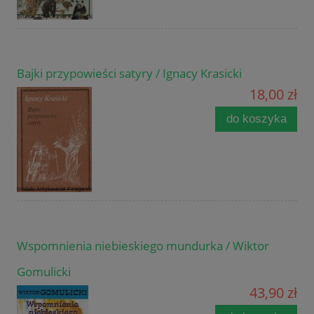
Bajki przypowieści satyry / Ignacy Krasicki
18,00 zł
do koszyka
Wspomnienia niebieskiego mundurka / Wiktor
Gomulicki
43,90 zł