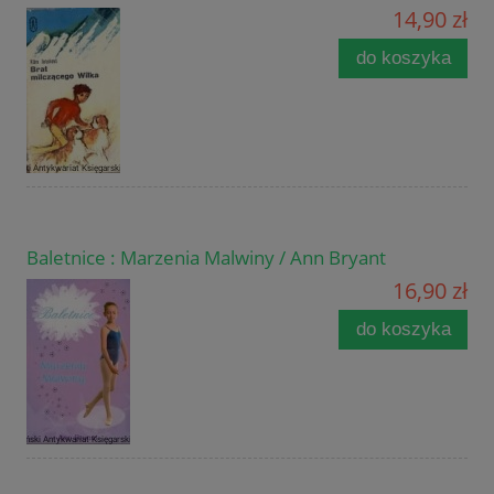
14,90 zł
do koszyka
Baletnice : Marzenia Malwiny / Ann Bryant
16,90 zł
do koszyka