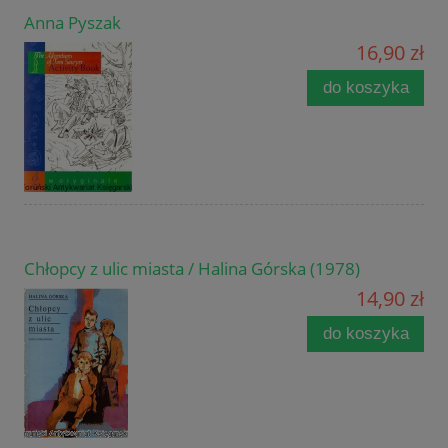
Anna Pyszak
16,90 zł
do koszyka
Chłopcy z ulic miasta / Halina Górska (1978)
14,90 zł
do koszyka