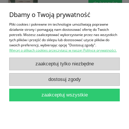
do koszyka
Dbamy o Twoją prywatność
Pliki cookies i pokrewne im technologie umożliwiają poprawne
działanie strony i pomagają nam dostosować ofertę do Twoich
potrzeb. Możesz zaakceptować wykorzystanie przez nas wszystkich
tych plików i przejść do sklepu lub dostosować użycie plików do
swoich preferencji, wybierając opcję "Dostosuj zgody".
Więcej o plikach cookies przeczytasz w naszej Polityce prywatności.
Omyłka Iry Goriaczewej / M. Kropaczewa 1953
19,90 zł
zaakceptuj tylko niezbędne
do koszyka
dostosuj zgody
zaakceptuj wszystkie
Lodowy ogień (fragmenty książki) / Kai Meyer