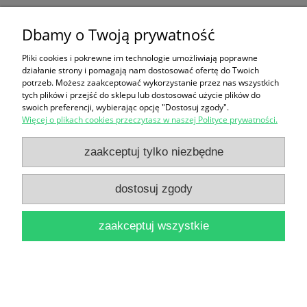
Dbamy o Twoją prywatność
Idolka : dziewczyna super / Cecily von Ziegesar
12,90 zł
Pliki cookies i pokrewne im technologie umożliwiają poprawne
działanie strony i pomagają nam dostosować ofertę do Twoich
do koszyka
potrzeb. Możesz zaakceptować wykorzystanie przez nas wszystkich
tych plików i przejść do sklepu lub dostosować użycie plików do
swoich preferencji, wybierając opcję "Dostosuj zgody".
Więcej o plikach cookies przeczytasz w naszej Polityce prywatności.
zaakceptuj tylko niezbędne
dostosuj zgody
Ania z Szumiących Topoli / Lucy Maud Montgomery
zaakceptuj wszystkie
(1990)
18,00 zł
do koszyka