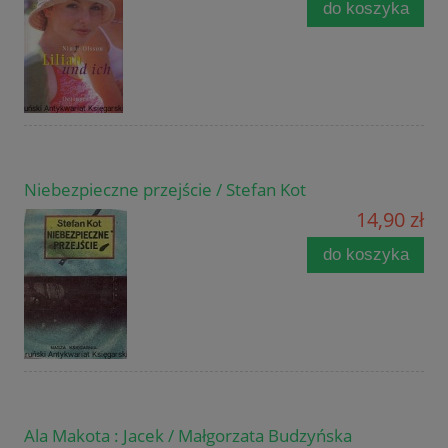
do koszyka
Niebezpieczne przejście / Stefan Kot
14,90 zł
do koszyka
Ala Makota : Jacek / Małgorzata Budzyńska