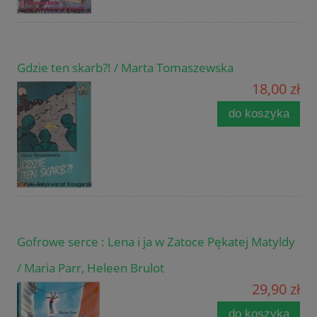
Gdzie ten skarb?! / Marta Tomaszewska
18,00 zł
do koszyka
Gofrowe serce : Lena i ja w Zatoce Pękatej Matyldy
/ Maria Parr, Heleen Brulot
29,90 zł
do koszyka