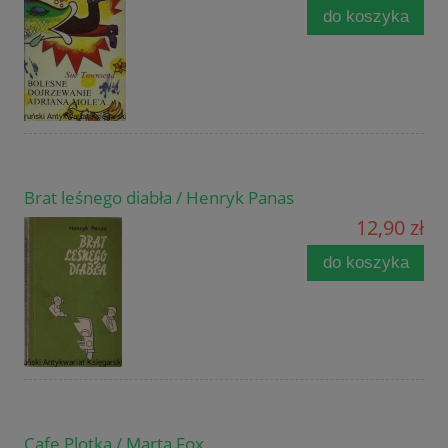
do koszyka
Brat leśnego diabła / Henryk Panas
12,90 zł
do koszyka
Cafe Plotka / Marta Fox