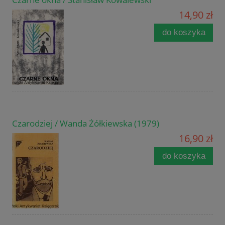
14,90 zł
do koszyka
Czarodziej / Wanda Żółkiewska (1979)
16,90 zł
do koszyka