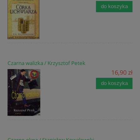
do koszyka
Czarna walizka / Krzysztof Petek
16,90 zł
do koszyka
Czarne okna / Stanisław Kowalewski