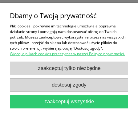
Krajoznawstwo w szkole : Poradnik dla nauczycieli /
Dbamy o Twoją prywatność
Józef Kuran, Marian Sobański (red.)
Pliki cookies i pokrewne im technologie umożliwiają poprawne
16,90 zł
działanie strony i pomagają nam dostosować ofertę do Twoich
potrzeb. Możesz zaakceptować wykorzystanie przez nas wszystkich
do koszyka
tych plików i przejść do sklepu lub dostosować użycie plików do
swoich preferencji, wybierając opcję "Dostosuj zgody".
Więcej o plikach cookies przeczytasz w naszej Polityce prywatności.
zaakceptuj tylko niezbędne
dostosuj zgody
Rzecz o nauczycielach w wychowującym
zaakceptuj wszystkie
społeczeństwie socjalistycznym / Jan Szczepański
12,90 zł
do koszyka