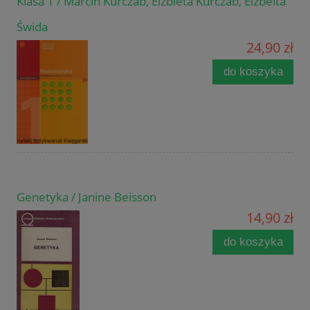
Klasa 1 / Marcin Kurczab, Elżbieta Kurczab, Elżbeita
Świda
24,90 zł
do koszyka
Genetyka / Janine Beisson
14,90 zł
do koszyka