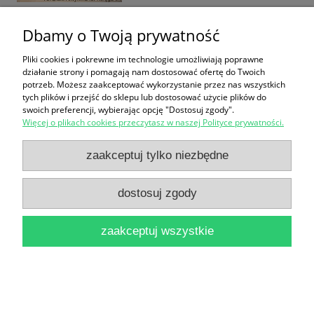
Dbamy o Twoją prywatność
Toruńskie nastroje / Bogdan Dąbrowski
Pliki cookies i pokrewne im technologie umożliwiają poprawne
działanie strony i pomagają nam dostosować ofertę do Twoich
31,90 zł
potrzeb. Możesz zaakceptować wykorzystanie przez nas wszystkich
tych plików i przejść do sklepu lub dostosować użycie plików do
do koszyka
swoich preferencji, wybierając opcję "Dostosuj zgody".
Więcej o plikach cookies przeczytasz w naszej Polityce prywatności.
zaakceptuj tylko niezbędne
dostosuj zgody
Kciuk Pana Boga : Reportaże / Piotr Gabryel
zaakceptuj wszystkie
14,90 zł
do koszyka