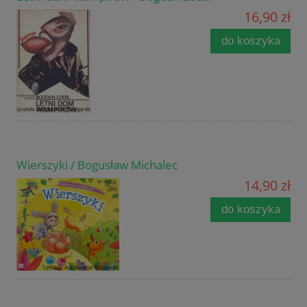
16,90 zł
do koszyka
Wierszyki / Bogusław Michalec
14,90 zł
do koszyka