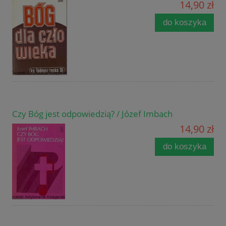
14,90 zł
do koszyka
Czy Bóg jest odpowiedzią? / Józef Imbach
14,90 zł
do koszyka