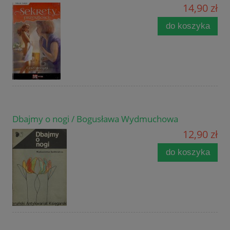
14,90 zł
do koszyka
Dbajmy o nogi / Bogusława Wydmuchowa
12,90 zł
do koszyka