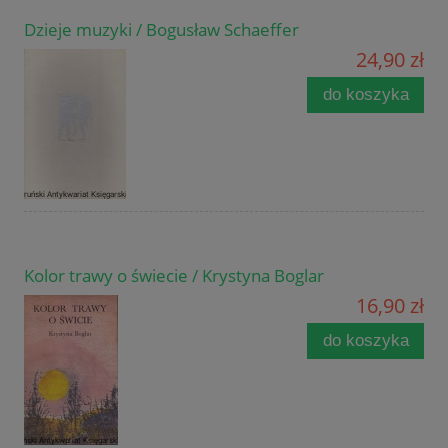
Dzieje muzyki / Bogusław Schaeffer
24,90 zł
do koszyka
Kolor trawy o świecie / Krystyna Boglar
16,90 zł
do koszyka