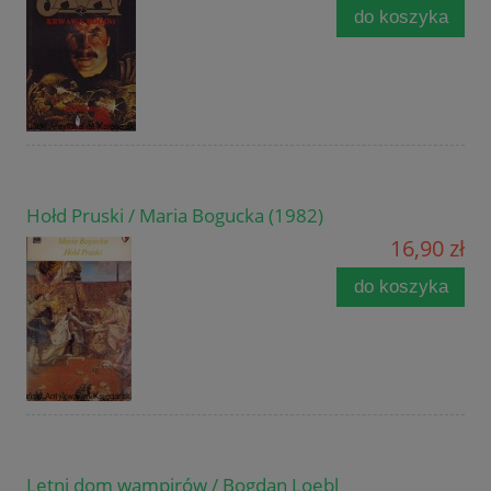
do koszyka
Hołd Pruski / Maria Bogucka (1982)
16,90 zł
do koszyka
Letni dom wampirów / Bogdan Loebl