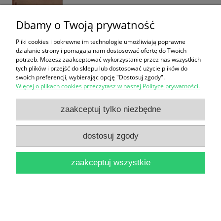
Dbamy o Twoją prywatność
Pliki cookies i pokrewne im technologie umożliwiają poprawne
działanie strony i pomagają nam dostosować ofertę do Twoich
potrzeb. Możesz zaakceptować wykorzystanie przez nas wszystkich
Prawo upadłościowe i naprawcze i inne teksty
tych plików i przejść do sklepu lub dostosować użycie plików do
swoich preferencji, wybierając opcję "Dostosuj zgody".
prawne / Porzecka Barbara (red.)
Więcej o plikach cookies przeczytasz w naszej Polityce prywatności.
29,90 zł
zaakceptuj tylko niezbędne
do koszyka
dostosuj zgody
zaakceptuj wszystkie
Prawo celne : Przepisy wykonawcze i związkowe :
Stan prawny na dzień 05.12.1993 r.