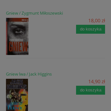
Gniew / Zygmunt Miłoszewski
18,00 zł
do koszyka
Gniew lwa / Jack Higgins
14,90 zł
do koszyka