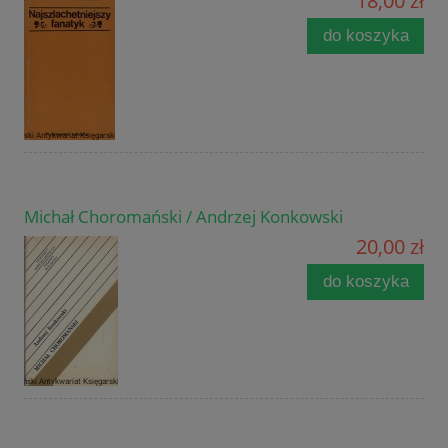
18,00 zł
do koszyka
Michał Choromański / Andrzej Konkowski
20,00 zł
do koszyka