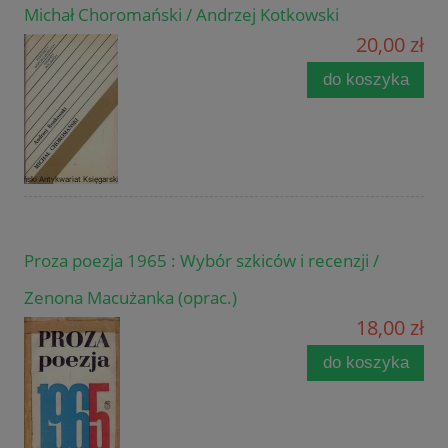
Michał Choromański / Andrzej Kotkowski
20,00 zł
do koszyka
Proza poezja 1965 : Wybór szkiców i recenzji /
Zenona Macużanka (oprac.)
18,00 zł
do koszyka