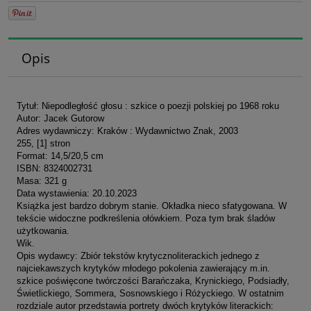
Opis
Tytuł: Niepodległość głosu : szkice o poezji polskiej po 1968 roku
Autor: Jacek Gutorow
Adres wydawniczy: Kraków : Wydawnictwo Znak, 2003
255, [1] stron
Format: 14,5/20,5 cm
ISBN: 8324002731
Masa: 321 g
Data wystawienia: 20.10.2023
Książka jest bardzo dobrym stanie. Okładka nieco sfatygowana. W
tekście widoczne podkreślenia ołówkiem. Poza tym brak śladów
użytkowania.
Wik.
Opis wydawcy: Zbiór tekstów krytycznoliterackich jednego z
najciekawszych krytyków młodego pokolenia zawierający m.in.
szkice poświęcone twórczości Barańczaka, Krynickiego, Podsiadły,
Świetlickiego, Sommera, Sosnowskiego i Różyckiego. W ostatnim
rozdziale autor przedstawia portrety dwóch krytyków literackich: