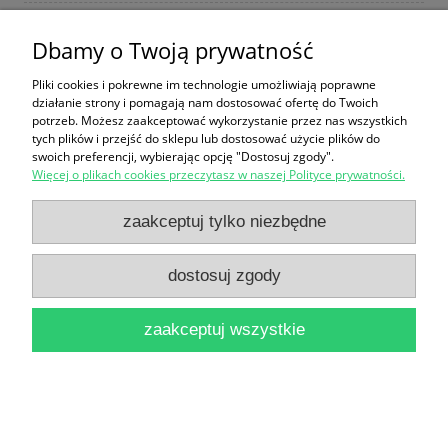
Dbamy o Twoją prywatność
Miesięcznik Literatura na świecie nr 4/60 / Maria
Pliki cookies i pokrewne im technologie umożliwiają poprawne
Bielska-Zientarska i inni (red.)
działanie strony i pomagają nam dostosować ofertę do Twoich
potrzeb. Możesz zaakceptować wykorzystanie przez nas wszystkich
20,00 zł
tych plików i przejść do sklepu lub dostosować użycie plików do
swoich preferencji, wybierając opcję "Dostosuj zgody".
do koszyka
Więcej o plikach cookies przeczytasz w naszej Polityce prywatności.
zaakceptuj tylko niezbędne
dostosuj zgody
zaakceptuj wszystkie
Człowiek wsród skorpionów / Czesław Miłosz
28,00 zł
do koszyka