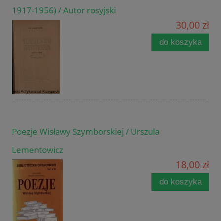
1917-1956) / Autor rosyjski
30,00 zł
do koszyka
Poezje Wisławy Szymborskiej / Urszula
Lementowicz
18,00 zł
do koszyka