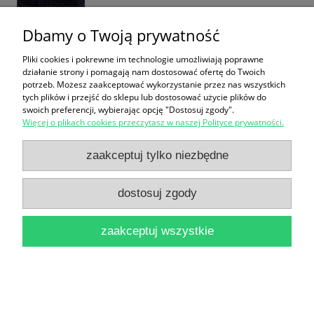
Dbamy o Twoją prywatność
Pliki cookies i pokrewne im technologie umożliwiają poprawne
działanie strony i pomagają nam dostosować ofertę do Twoich
potrzeb. Możesz zaakceptować wykorzystanie przez nas wszystkich
tych plików i przejść do sklepu lub dostosować użycie plików do
swoich preferencji, wybierając opcję "Dostosuj zgody".
Hauptmanniana / Karol Koczy
Więcej o plikach cookies przeczytasz w naszej Polityce prywatności.
19,00 zł
zaakceptuj tylko niezbędne
do koszyka
dostosuj zgody
zaakceptuj wszystkie
Młoda Polska : Biblioteka Polonistyki / Andrzej Z.
Makowiecki