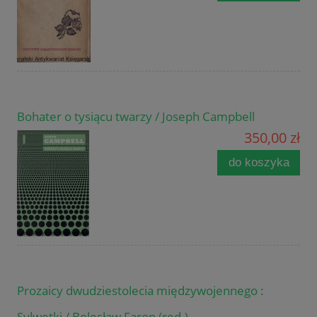
Bohater o tysiącu twarzy / Joseph Campbell
350,00 zł
do koszyka
Prozaicy dwudziestolecia międzywojennego :
Sylwetki / Bolesław Faron (red.)