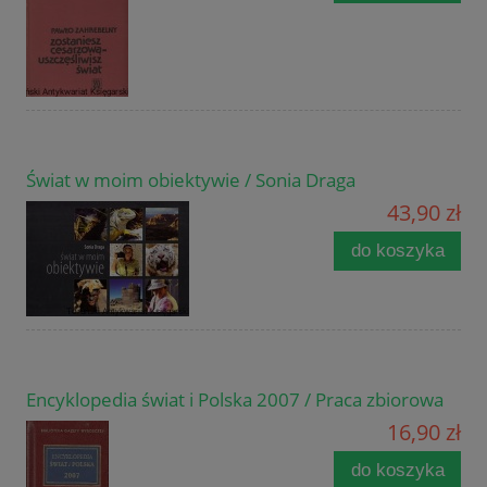
Świat w moim obiektywie / Sonia Draga
43,90 zł
do koszyka
Encyklopedia świat i Polska 2007 / Praca zbiorowa
16,90 zł
do koszyka