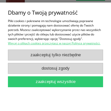
Dbamy o Twoją prywatność
Pliki cookies i pokrewne im technologie umożliwiają poprawne
działanie strony i pomagają nam dostosować ofertę do Twoich
potrzeb. Możesz zaakceptować wykorzystanie przez nas wszystkich
tych plików i przejść do sklepu lub dostosować użycie plików do
swoich preferencji, wybierając opcję "Dostosuj zgody".
Świat kuchni : Samouczek dobrego gotowania /
Więcej o plikach cookies przeczytasz w naszej Polityce prywatności.
Praca zbiorowa
zaakceptuj tylko niezbędne
12,90 zł
do koszyka
dostosuj zgody
zaakceptuj wszystkie