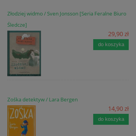
Złodziej widmo / Sven Jonsson [Seria Feralne Biuro
Śledcze]
29,90 zł
do koszyka
Zośka detektyw / Lara Bergen
14,90 zł
do koszyka