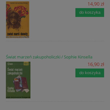
14,90 zł
do koszyka
Świat marzeń zakupoholiczki / Sophie Kinsella
16,90 zł
do koszyka