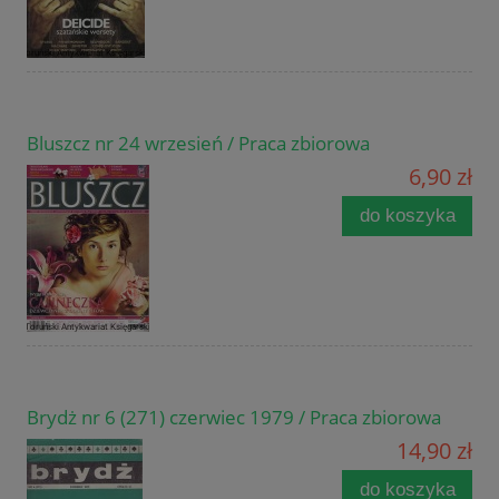
Bluszcz nr 24 wrzesień / Praca zbiorowa
6,90 zł
do koszyka
Brydż nr 6 (271) czerwiec 1979 / Praca zbiorowa
14,90 zł
do koszyka