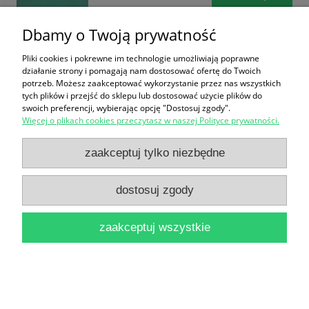
Dbamy o Twoją prywatność
Pliki cookies i pokrewne im technologie umożliwiają poprawne
działanie strony i pomagają nam dostosować ofertę do Twoich
potrzeb. Możesz zaakceptować wykorzystanie przez nas wszystkich
tych plików i przejść do sklepu lub dostosować użycie plików do
swoich preferencji, wybierając opcję "Dostosuj zgody".
Brytania listopad/grudzień 1990 nr 6 / Praca
Więcej o plikach cookies przeczytasz w naszej Polityce prywatności.
zbiorowa
zaakceptuj tylko niezbędne
16,90 zł
do koszyka
dostosuj zgody
zaakceptuj wszystkie