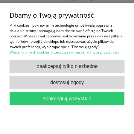
Wojtas
Dbamy o Twoją prywatność
24,90 zł
Pliki cookies i pokrewne im technologie umożliwiają poprawne
do koszyka
działanie strony i pomagają nam dostosować ofertę do Twoich
potrzeb. Możesz zaakceptować wykorzystanie przez nas wszystkich
tych plików i przejść do sklepu lub dostosować użycie plików do
swoich preferencji, wybierając opcję "Dostosuj zgody".
Więcej o plikach cookies przeczytasz w naszej Polityce prywatności.
zaakceptuj tylko niezbędne
dostosuj zgody
Chłopcy z namiotu nr 13 / Benno Pludra
16,90 zł
zaakceptuj wszystkie
do koszyka