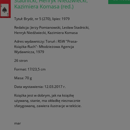
Stadnicki, Henryk Niedźwiecki,
Kazimiera Komasa (red.)
Tytuł: Brydż, nr 5 (270), lipiec 1979
Redakcja: Jerzy Pomianowski, Lesław Stadnicki,
Henryk Niedźwiecki, Kazimiera Komasa
Adres wydawniczy: Toruń : RSW "Prasa-
Książka-Ruch"- Młodzieżowa Agencja
Wydawnicza, 1979
26 stron
Format: 17/23,5 cm
Masa: 70 g
Data wystawienia: 12.03.2017 r.
Książka jest w dobrym, jak na książkę
używaną, stanie, ma okładkę nieznacznie
sfatygowaną, zawiera ilustracje w tekście.
mar