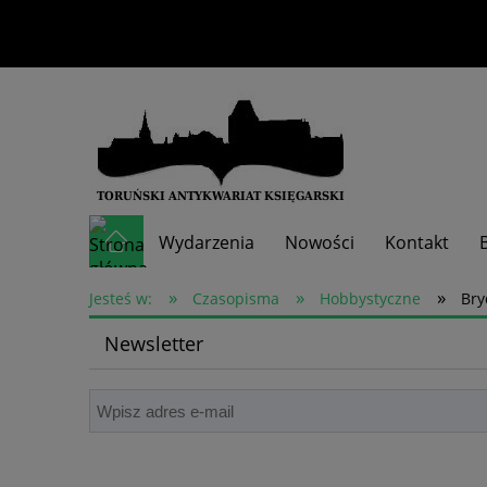
Wydarzenia
Nowości
Kontakt
»
»
»
Skup książek
Jesteś w:
Czasopisma
Hobbystyczne
Bry
Newsletter