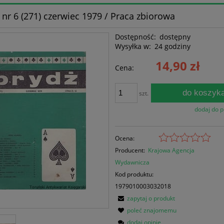
 nr 6 (271) czerwiec 1979 / Praca zbiorowa
Dostępność:
dostępny
Wysyłka w:
24 godziny
14,90 zł
Cena:
do koszyk
szt.
dodaj do 
Ocena:
Producent:
Krajowa Agencja
Wydawnicza
Kod produktu:
1979010003032018
zapytaj o produkt
poleć znajomemu
dodaj opinię