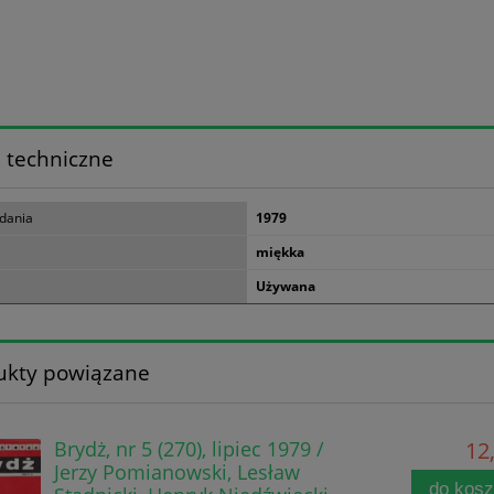
 techniczne
dania
1979
miękka
Używana
ukty powiązane
Brydż, nr 5 (270), lipiec 1979 /
12,
Jerzy Pomianowski, Lesław
do kos