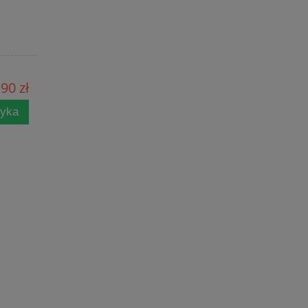
90 zł
zyka