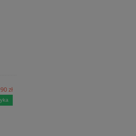
90 zł
zyka