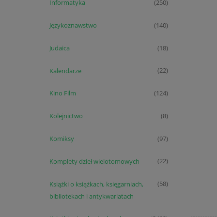
Informatyka
(250)
Językoznawstwo
(140)
Judaica
(18)
Kalendarze
(22)
Kino Film
(124)
Kolejnictwo
(8)
Komiksy
(97)
Komplety dzieł wielotomowych
(22)
Książki o książkach, księgarniach,
(58)
bibliotekach i antykwariatach