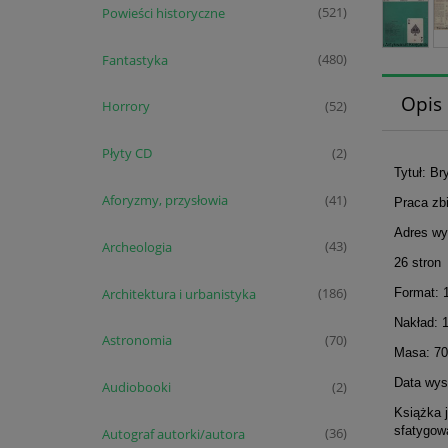
Powieści historyczne
(521)
Fantastyka
(480)
Opis
Horrory
(52)
Płyty CD
(2)
Tytuł: Br
Aforyzmy, przysłowia
(41)
Praca zb
Adres wy
Archeologia
(43)
26 stron
Architektura i urbanistyka
Format: 
(186)
Nakład: 
Astronomia
(70)
Masa: 70
Data wyst
Audiobooki
(2)
Książka 
sfatygow
Autograf autorki/autora
(36)