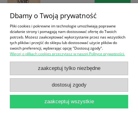
Dbamy o Twoją prywatność
Pliki cookies i pokrewne im technologie umożliwiają poprawne
działanie strony i pomagają nam dostosować ofertę do Twoich
potrzeb. Możesz zaakceptować wykorzystanie przez nas wszystkich
tych plików i przejść do sklepu lub dostosować użycie plików do
swoich preferencji, wybierając opcję "Dostosuj zgody".
Program sezon 1946/47, Nr 3 / Brak autora
Więcej o plikach cookies przeczytasz w naszej Polityce prywatności.
16,90 zł
zaakceptuj tylko niezbędne
do koszyka
dostosuj zgody
zaakceptuj wszystkie
Metal Hammer Nr 261, 3/2013 / Praca zbiorowa