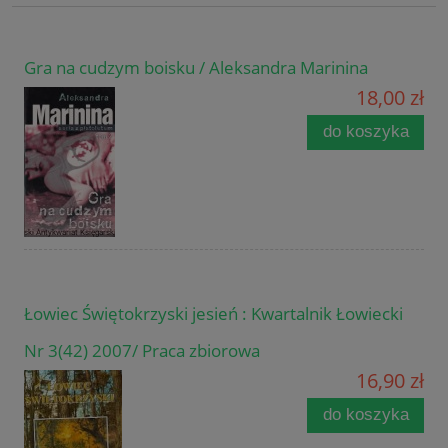
Gra na cudzym boisku / Aleksandra Marinina
18,00 zł
do koszyka
Łowiec Świętokrzyski jesień : Kwartalnik Łowiecki
Nr 3(42) 2007/ Praca zbiorowa
16,90 zł
do koszyka